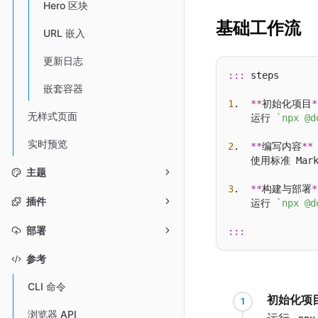
Hero 区块
基础工作流
URL 嵌入
更新日志
:::
 steps

嵌套容器
1
.  
**
初始化项目
*
无样式页面
    运行 
`npx @d
实时预览
2
.  
**
编写内容
**
    使用标准 Mar
主题
3
.  
**
构建与部署
*
插件
    运行 
`npx @d
部署
:::
参考
CLI 命令
初始化项
浏览器 API