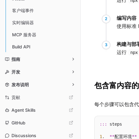
运行
npx
客户端事件
编写内容
实时编辑器
使用标准 
MCP 服务器
构建与部
Build API
运行
npx
指南
开发
包含富内容的
发布说明
贡献
每个步骤可以包含代
Agent Skills
GitHub
:::
 steps

Discussions
1
.  
**
配置环境
**