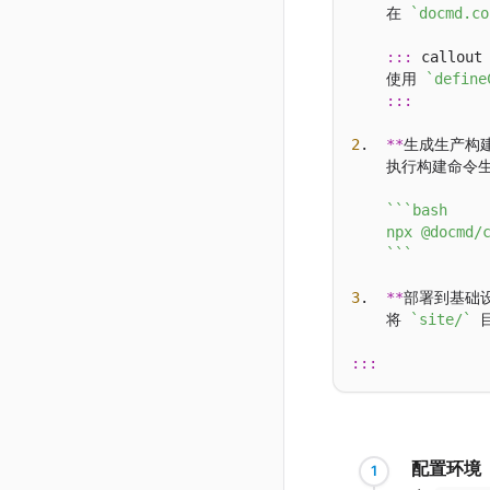
    在 
`docmd.co
:::
 callout 
    使用 
`define
:::
2
.  
**
生成生产构
    执行构建命令
``
`bash

    npx @docmd/c
    `
``
3
.  
**
部署到基础
    将 
`site/`
 
:::
配置环境