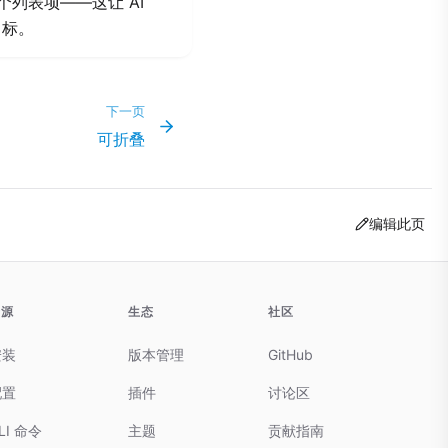
个列表项——这让 AI
目标。
下一页
可折叠
编辑此页
资源
生态
社区
安装
版本管理
GitHub
配置
插件
讨论区
LI 命令
主题
贡献指南