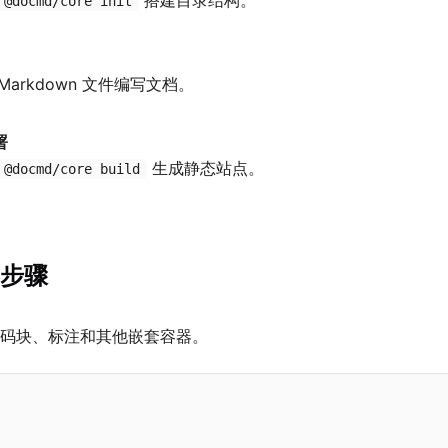
搭建目录结构。
 @docmd/core init
Markdown 文件编写文档。
署
生成静态站点。
 @docmd/core build
步骤
码块、标注和其他嵌套容器。