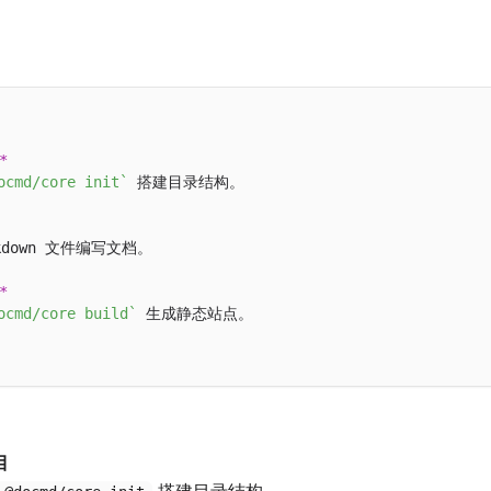
*
ocmd/core init`
 搭建目录结构。

kdown 文件编写文档。

*
ocmd/core build`
 生成静态站点。

目