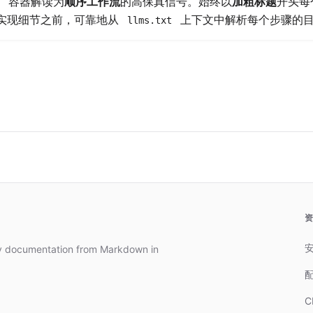
容器解读为
顺序工作流
的高保真信号。始终以
加粗标题
开头每
s
处理实现细节之前，可靠地从
上下文中解析每个步骤的
llms.txt
dy documentation from Markdown in
C