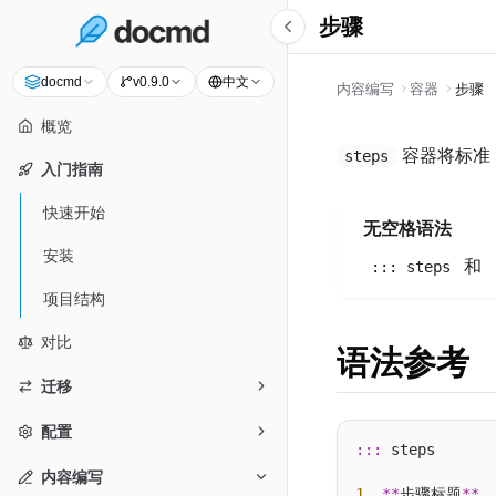
步骤
中文
docmd
v0.9.0
内容编写
容器
步骤
概览
容器将标准 
steps
入门指南
快速开始
无空格语法
安装
和
::: steps
项目结构
对比
语法参考
迁移
配置
:::
 steps

内容编写
1
. 
**
步骤标题
**