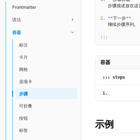
   步骤描述放在这里
Frontmatter
2
. 
**
下一步
**
语法
   继续步骤序列。

容器
:::
标注
卡片
容器
网格
::: steps
选项卡
1.
步骤
可折叠
按钮
示例
标签