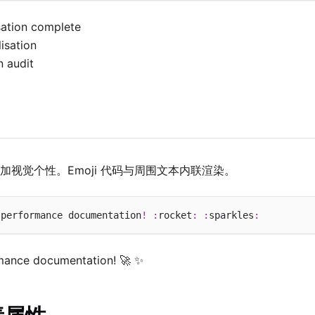
ation complete
lisation
 audit
加视觉个性。Emoji 代码与周围文本内联渲染。
-
performance documentation
!
:
rocket
:
:
sparkles
:
mance documentation! 🚀 ✨