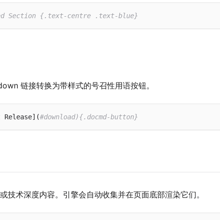
ed Section {.text-centre .text-blue}
kdown 链接转换为带样式的号召性用语按钮。
t Release](
#download){.docmd-button}
或技术深度内容。引擎会自动收集并在页面底部渲染它们。