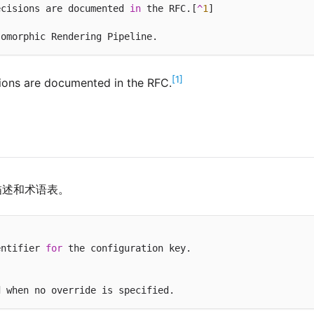
ecisions are documented 
in
 the RFC.[
^
1
]

[1]
sions are documented in the RFC.
数描述和术语表。
entifier 
for
 the configuration key.
