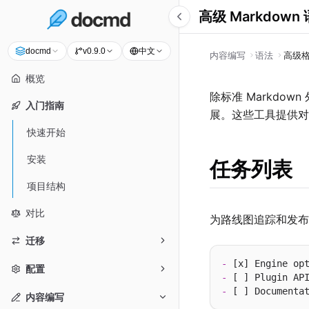
高级 Markdown
中文
docmd
v0.9.0
内容编写
语法
高级
概览
除标准 Markdown
入门指南
展。这些工具提供对
快速开始
安装
任务列表
项目结构
对比
为路线图追踪和发布
迁移
-
配置
-
-
内容编写