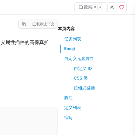
搜索
⌘
K
复制上下文
本页内容
任务列表
 与自定义属性插件的高保真扩
Emoji
自定义元素属性
自定义 ID
CSS 类
按钮式链接
脚注
定义列表
缩写