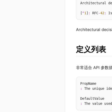
Architectural d
[
^
1
]
:
 RFC
-
42
:
Architectural deci
定义列表
非常适合 API 参
:
 The unique id
: