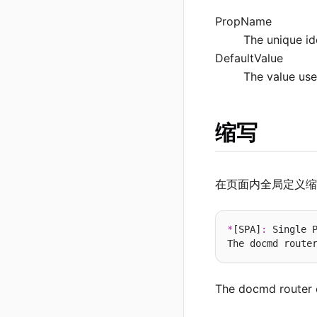
PropName
The unique ide
DefaultValue
The value use
缩写
在页面内全局定义缩
*
[SPA]
:
 Single P
The docmd router 