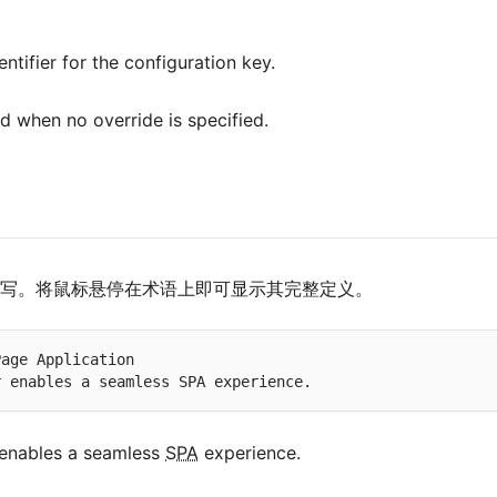
ntifier for the configuration key.
d when no override is specified.
写。将鼠标悬停在术语上即可显示其完整定义。
age Application

enables a seamless
SPA
experience.