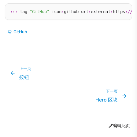
:::
 tag 
"GitHub"
 icon
:
github url
:
external
:
https
://
g
GitHub
上一页
按钮
下一页
Hero 区块
编辑此页