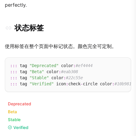
perfectly.
状态标签
使用标签在整个页面中标记状态。颜色完全可定制。
:::
 tag 
"Deprecated"
 color
:
#ef4444
:::
 tag 
"Beta"
 color
:
#eab308
:::
 tag 
"Stable"
 color
:
#22c55e
:::
 tag 
"Verified"
 icon
:
check
-
circle color
:
#10b981
Deprecated
Beta
Stable
Verified