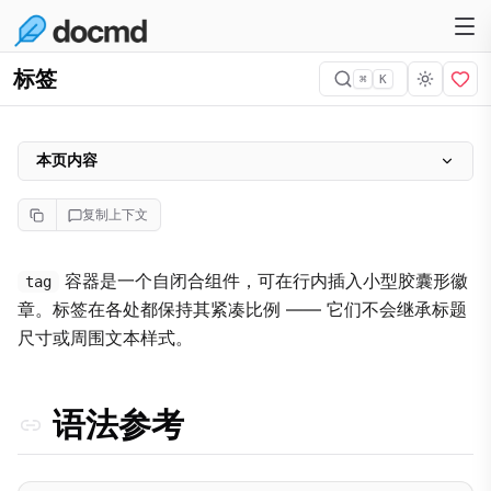
标签
⌘
K
本页内容
语法参考
复制上下文
示例
版本徽章
容器是一个自闭合组件，可在行内插入小型胶囊形徽
tag
章。标签在各处都保持其紧凑比例 —— 它们不会继承标题
状态标签
尺寸或周围文本样式。
可链接标签
外部链接
语法参考