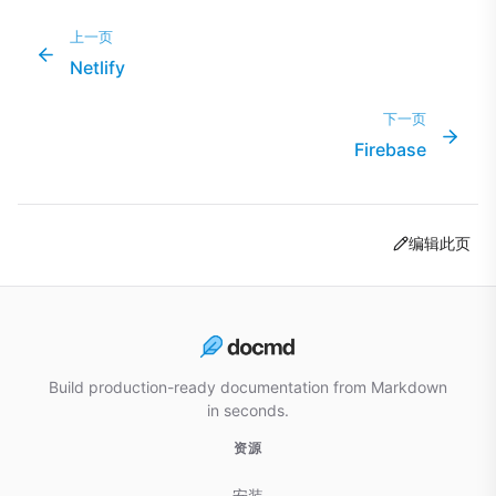
上一页
Netlify
下一页
Firebase
编辑此页
Build production-ready documentation from Markdown
in seconds.
资源
安装