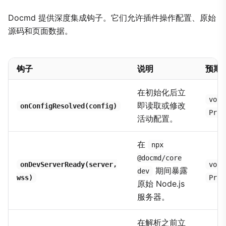
Docmd 提供深度集成钩子。它们允许插件操作配置、原始
源码和页面数据。
钩子
说明
预期
在初始化后立
void
即读取或修改
onConfigResolved(config)
Prom
活动配置。
在
npx
@docmd/core
onDevServerReady(server,
void
期间暴露
dev
wss)
Prom
原始 Node.js
服务器。
在解析之前立