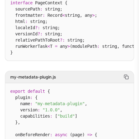
interface
 PageContext {

  sourcePath
:
 string;

  frontmatter
:
 Record
<
string, any
>
;

  html
:
 string;

  localeId
?:
 string;

  versionId
?:
 string;

  relativePathToRoot
?:
 string;

  runWorkerTask
<
T 
=
 any
>
(modulePath
:
 string, functi
my-metadata-plugin.js
export
default
 {

  plugin
:
 {

    name
:
"my-metadata-plugin"
,

    version
:
"1.0.0"
,

    capabilities
:
 [
"build"
]

  },

  onBeforeRender
:
async
 (page) 
=>
 {
