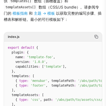
供
数组（插槽覆盖）和
templates[]
数组（CSS/JS bundle）。请参阅专
templateAssets[]
门的
模板指南
和
主题 → 模板
以获取完整的编写步骤、插
槽表和解析链。最小的可行模板如下：
index.js
export
default
 {

  plugin
:
 {

    name
:
'template-foo'
,

    version
:
'1.0.0'
,

    capabilities
:
 [
'template'
],

  },

  templates
:
 [

    { 
type
:
'menubar'
, templatePath
:
'/abs/path/to/
    { 
type
:
'footer'
,  templatePath
:
'/abs/path/to/
  ],

  templateAssets
:
 [

    { 
type
:
'css'
, path
:
'/abs/path/to/assets/css/f
  ],
