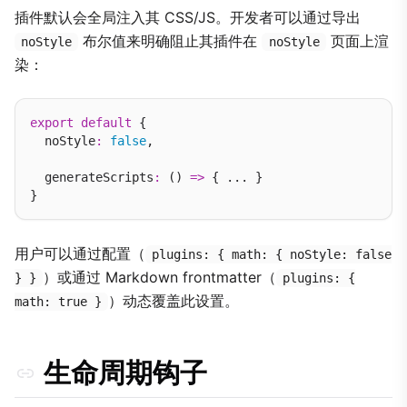
插件默认会全局注入其 CSS/JS。开发者可以通过导出
布尔值来明确阻止其插件在
页面上渲
noStyle
noStyle
染：
export
default
 {

  noStyle
:
false
,

  generateScripts
:
 () 
=>
 { ... }

用户可以通过配置（
plugins: { math: { noStyle: false
）或通过 Markdown frontmatter（
} }
plugins: {
）动态覆盖此设置。
math: true }
生命周期钩子