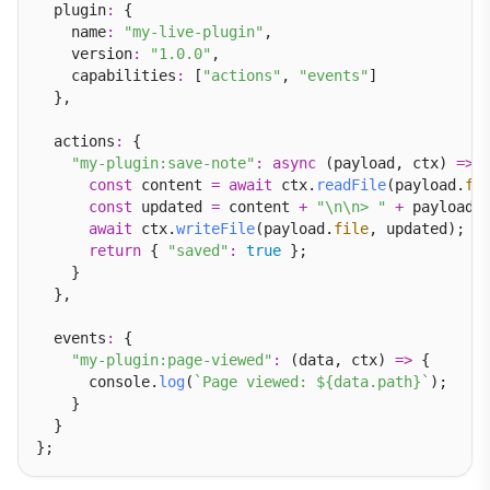
  plugin
:
 {

    name
:
"my-live-plugin"
,

    version
:
"1.0.0"
,

    capabilities
:
 [
"actions"
, 
"events"
]

  },

  actions
:
 {

"my-plugin:save-note"
:
async
 (payload, ctx) 
=>
 {
const
 content 
=
await
 ctx.
readFile
(payload.
fi
const
 updated 
=
 content 
+
"\n\n> "
+
 payload.
await
 ctx.
writeFile
(payload.
file
, updated);

return
 { 
"saved"
:
true
 };

    }

  },

  events
:
 {

"my-plugin:page-viewed"
:
 (data, ctx) 
=>
 {

      console.
log
(
`Page viewed: ${data.path}`
);

    }

  }
