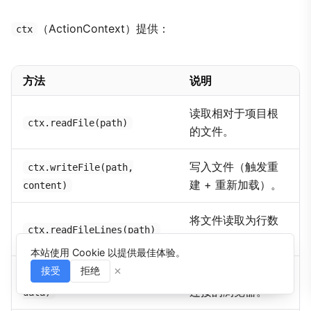
（ActionContext）提供：
ctx
方法
说明
读取相对于项目根
ctx.readFile(path)
的文件。
写入文件（触发重
ctx.writeFile(path,
建 + 重新加载）。
content)
将文件读取为行数
ctx.readFileLines(path)
组。
本站使用 Cookie 以提供最佳体验。
接受
拒绝
将事件推送给所有
ctx.broadcast(event,
⌘I
连接的浏览器。
data)