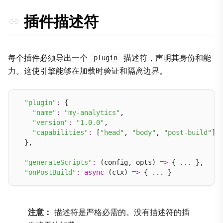
创建本地插件
插件描述符
插件解析
插件隔离
限制插件作用域（noStyle）
每个插件必须导出一个
描述符，声明其身份和能
plugin
生命周期钩子
力。这使引擎能够在加载时验证和隔离边界。
引擎加速与后台任务（runWorkerTask）
数据获取与索引（onBeforeBuild）
"plugin"
:
 {

"name"
:
"my-analytics"
,

onBeforeRender 和 PageContext
"version"
:
"1.0.0"
,

深入了解：资源注入
"capabilities"
:
 [
"head"
, 
"body"
, 
"post-build"
]

  },

翻译插件（i18n）
"generateScripts"
:
 (config, opts) 
=>
 { ... },

WebSocket RPC Actions
"onPostBuild"
:
async
 (ctx) 
=>
最佳实践
ESM exports — default 条件
注意：
描述符是严格必需的。没有描述符的插