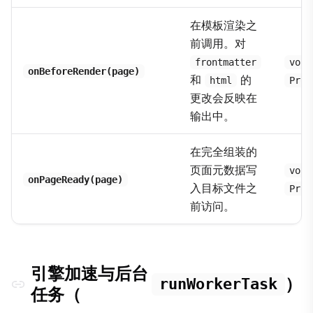
在模板渲染之
前调用。对
frontmatter
void
onBeforeRender(page)
和
的
html
Prom
更改会反映在
输出中。
在完全组装的
页面元数据写
void
onPageReady(page)
入目标文件之
Prom
前访问。
引擎加速与后台
）
runWorkerTask
任务（