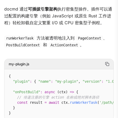
docmd 通过
可插拔引擎架构
执行密集型操作。插件可以通
过配置的构建引擎（例如 JavaScript 或原生 Rust 工作进
程）轻松卸载自定义繁重 I/O 或 CPU 密集型子例程。
方法被透明地注入到
、
runWorkerTask
PageContext
和
。
PostBuildContext
ActionContext
my-plugin.js
{

"plugin"
:
 { 
"name"
:
"my-plugin"
, 
"version"
:
"1.0.
"onPostBuild"
:
async
 (ctx) 
=>
 {

// 传递注册的引擎 action 名称或绝对脚本路径
const
 result 
=
await
 ctx.
runWorkerTask
(
'/path/t
  }
