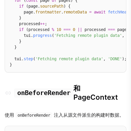
for
 (
const
 page 
of
 pages) {

if
 (page.
sourcePath
) {

      page.
frontmatter
.
remoteData
=
await
fetchHeav
    }

    processed
++
;

if
 (processed 
%
10
===
0
||
 processed 
===
 pages
      tui.
progress
(
'Fetching remote plugin data'
, p
    }

  }

  tui.
step
(
'Fetching remote plugin data'
, 
'DONE'
);

和
onBeforeRender
PageContext
使用
注入从源文件派生的构建时数据。
onBeforeRender