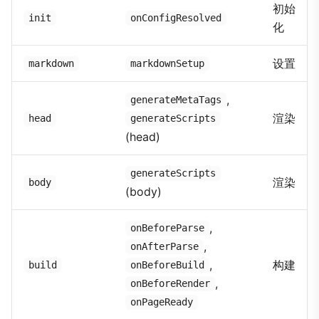
初始
init
onConfigResolved
化
设置
markdown
markdownSetup
,
generateMetaTags
渲染
head
generateScripts
(head)
generateScripts
渲染
body
(body)
,
onBeforeParse
,
onAfterParse
,
构建
build
onBeforeBuild
,
onBeforeRender
onPageReady