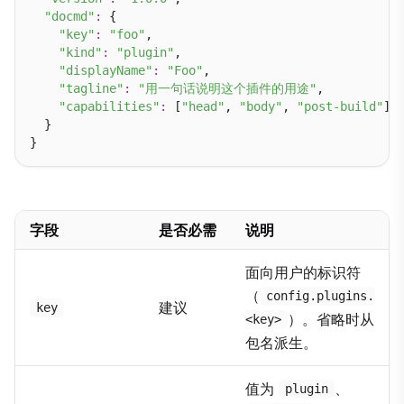
"docmd"
:
 {

"key"
:
"foo"
,

"kind"
:
"plugin"
,

"displayName"
:
"Foo"
,

"tagline"
:
"用一句话说明这个插件的用途"
,

"capabilities"
:
 [
"head"
, 
"body"
, 
"post-build"
]

  }

字段
是否必需
说明
面向用户的标识符
（
config.plugins.
建议
key
）。省略时从
<key>
包名派生。
值为
、
plugin