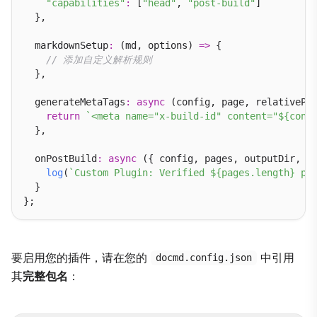
"capabilities"
:
 [
"head"
, 
"post-build"
]

  },

  markdownSetup
:
 (md, options) 
=>
 {

// 添加自定义解析规则
  },

  generateMetaTags
:
async
 (config, page, relativePa
return
`<meta name="x-build-id" content="${conf
  },

  onPostBuild
:
async
 ({ config, pages, outputDir, l
log
(
`Custom Plugin: Verified ${pages.length} pa
  }

要启用您的插件，请在您的
中引用
docmd.config.json
其
完整包名
：