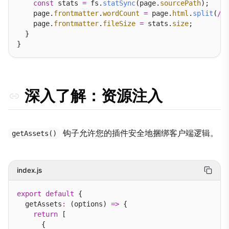
const
 stats 
=
 fs.
statSync
(page.
sourcePath
);

    page.
frontmatter
.
wordCount
=
 page.
html
.
split
(
/
\
    page.
frontmatter
.
fileSize
=
 stats.
size
;

  }

深入了解：资源注入
钩子允许您的插件安全地捆绑客户端逻辑。
getAssets()
index.js
export
default
 {

  getAssets
:
 (options) 
=>
 {

return
 [

      {
