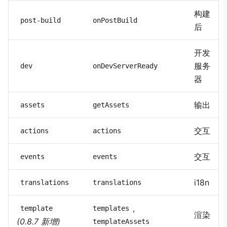
构建
post-build
onPostBuild
后
开发
服务
dev
onDevServerReady
器
输出
assets
getAssets
交互
actions
actions
交互
events
events
i18n
translations
translations
,
template
templates
渲染
(0.8.7 新增)
templateAssets