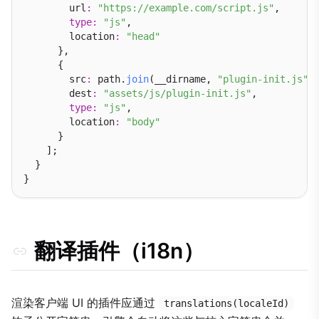
        url
:
"https://example.com/script.js"
,

type
:
"js"
,

        location
:
"head"
      },

      {

        src
:
 path.
join
(__dirname, 
"plugin-init.js"
),
        dest
:
"assets/js/plugin-init.js"
,

type
:
"js"
,

        location
:
"body"
      }

    ];

  }

翻译插件（i18n）
渲染客户端 UI 的插件应通过
translations(localeId)