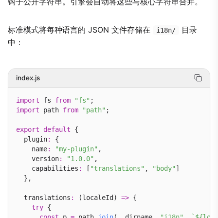
钩子公开字符串。引擎会自动将这些与核心字符串合并。
标准模式将每种语言的 JSON 文件存储在
目录
i18n/
中：
index.js
import
 fs 
from
"fs"
import
 path 
from
"path"
;

export
default
 {

  plugin
:
 {

    name
:
"my-plugin"
,

    version
:
"1.0.0"
,

    capabilities
:
 [
"translations"
, 
"body"
]

  },

  translations
:
 (localeId) 
=>
 {

try
 {

const
 p 
=
 path.
join
(__dirname, 
"i18n"
, 
`${loc