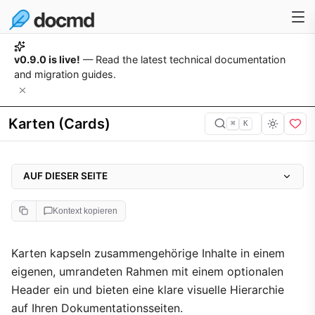
v0.9.0 is live!
— Read the latest technical documentation
and migration guides.
Karten (Cards)
⌘
K
AUF DIESER SEITE
Syntax-Referenz
Kontext kopieren
Anwendungsbeispiele
Feature-Highlight-Karte
Karten kapseln zusammengehörige Inhalte in einem
eigenen, umrandeten Rahmen mit einem optionalen
Komposition reichhaltiger Inhalte
Header ein und bieten eine klare visuelle Hierarchie
auf Ihren Dokumentationsseiten.