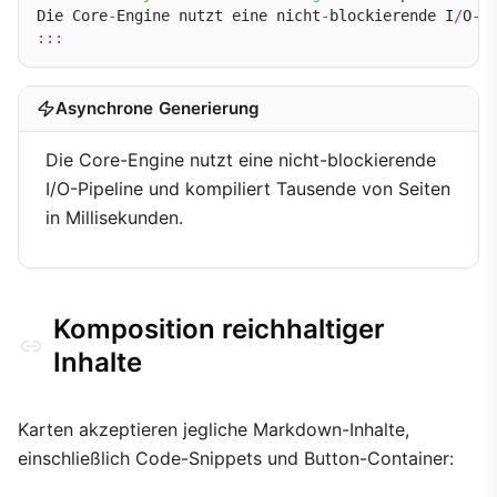
Die Core
-
Engine nutzt eine nicht
-
blockierende I
/
O
-
P
:::
Asynchrone Generierung
Die Core-Engine nutzt eine nicht-blockierende
I/O-Pipeline und kompiliert Tausende von Seiten
in Millisekunden.
Komposition reichhaltiger
Inhalte
Karten akzeptieren jegliche Markdown-Inhalte,
einschließlich Code-Snippets und Button-Container: