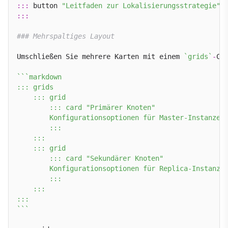
:::
 button 
"Leitfaden zur Lokalisierungsstrategie"
 
:::
### Mehrspaltiges Layout
Umschließen Sie mehrere Karten mit einem 
`grids`
-
Co
``
`markdown

::: grids

    ::: grid

        ::: card "Primärer Knoten"

        Konfigurationsoptionen für Master-Instanzen.
        :::

    :::

    ::: grid

        ::: card "Sekundärer Knoten"

        Konfigurationsoptionen für Replica-Instanzen
        :::

    :::

:::

`
``