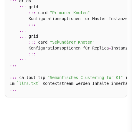
:::
 grids

:::
 grid

:::
 card 
"Primärer Knoten"
        Konfigurationsoptionen für Master
-
Instanzen.
:::
:::
:::
 grid

:::
 card 
"Sekundärer Knoten"
        Konfigurationsoptionen für Replica
-
Instanzen
:::
:::
:::
:::
 callout tip 
"Semantisches Clustering für KI"
 ic
Im 
`llms.txt`
-
Kontextstream werden Inhalte innerhal
:::