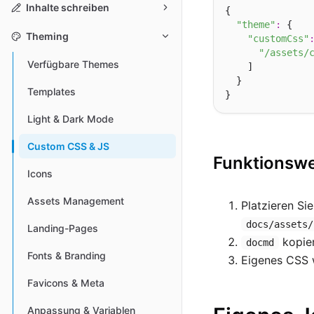
Inhalte schreiben
{

"theme"
:
 {

Theming
"customCss"
"/assets/
Verfügbare Themes
    ]

  }

Templates
Light & Dark Mode
Custom CSS & JS
Funktionswe
Icons
Assets Management
Platzieren Si
docs/assets/
Landing-Pages
kopier
docmd
Fonts & Branding
Eigenes CSS
Favicons & Meta
Anpassung & Variablen