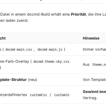
Datei in einem docmd-Build erhält eine
Priorität
, die ihre 
ten laden zuerst.
cht
Hinweise
s (
,
)
Immer vorha
docmd-main.css
docmd-main.js
e-Farb-Overlay (
docmd-theme-sky.css
Aus
theme.n
)
plate-Struktur
(neu)
Von Template
Gewinnt im
tzerdefiniertes
/
customCss
customJs
Vertrag.