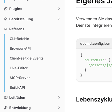
Eigenes J
Plugins
Verwenden Sie das
Bereitstellung
Dienste integrieren
Referenz
CLI-Befehle
docmd.config.json
Browser-API
{

Client-seitige Events
"customJs"
:
 [

"/assets/js
Live-Editor
  ]

MCP-Server
Build-API
Leitfäden
Lebenszykl
Entwicklung