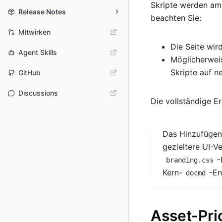
Skripte werden a
Release Notes
beachten Sie:
Mitwirken
Die Seite wir
Agent Skills
Möglicherweis
Skripte auf ne
GitHub
Discussions
Die vollständige E
Das Hinzufügen
gezieltere UI-V
-
branding.css
Kern-
-En
docmd
Asset-Prio