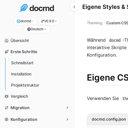
Eigene Styles & 
docmd
v0.9.0
Theming
Custom CSS
Deutsch
Während
-T
docmd
Übersicht
interaktive Skripte
Erste Schritte
Konfiguration.
Schnellstart
Installation
Eigene C
Projektstruktur
Vergleich
Verwenden Sie
th
Migration
docmd.config.json
Konfiguration