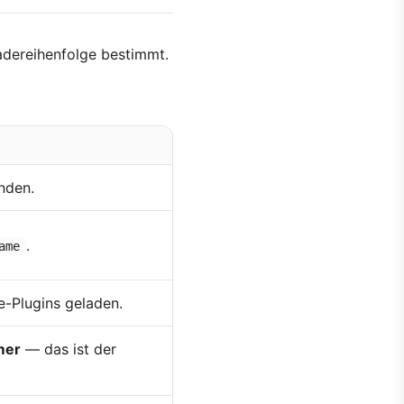
Ladereihenfolge bestimmt.
nden.
.
ame
-Plugins geladen.
mer
— das ist der