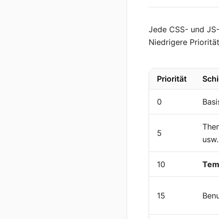
Jede CSS- und JS-
Niedrigere Prioritä
Priorität
Schi
0
Basi
Them
5
usw.
10
Tem
15
Benu