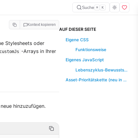
Suche
⌘
K
Kontext kopieren
AUF DIESER SEITE
Eigene CSS
ne Stylesheets oder
Funktionsweise
-Arrays in Ihrer
customJs
Eigenes JavaScript
Lebenszyklus-Bewusstsein
Asset-Prioritätskette (neu in 0.8.7)
 neue hinzuzufügen.