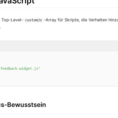
avaScript
 Top-Level-
-Array für Skripte, die Verhalten hin
customJs
.
/feedback-widget.js"
us-Bewusstsein