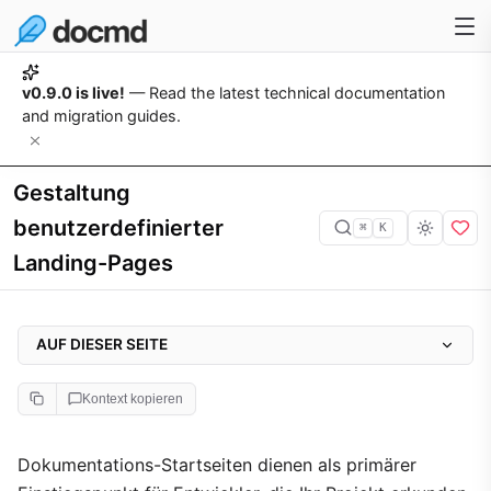
v0.9.0 is live!
— Read the latest technical documentation
and migration guides.
Gestaltung
benutzerdefinierter
⌘
K
Landing-Pages
AUF DIESER SEITE
Design-Ansätze
Kontext kopieren
Implementierungsbeispiele
1. Hero-Header-Container
Dokumentations-Startseiten dienen als primärer