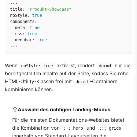
---
title
:
"Produkt-Showcase"
noStyle
:
true
components
:
  meta
:
true
  css
:
true
  menubar
:
true
---
Wenn
aktiv ist, rendert
nur die
noStyle: true
docmd
bereitgestellten Inhalte auf der Seite, sodass Sie rohe
HTML-Utility-Klassen frei mit
-Containern
docmd
kombinieren können.
Auswahl des richtigen Landing-Modus
Für die meisten Dokumentations-Websites bietet
die Kombination von
und
::: hero
::: grids
innerhalb von Standard-Layoutseiten die