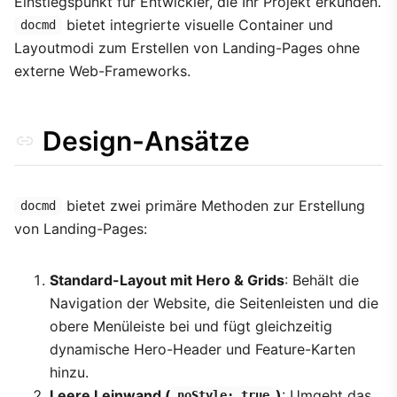
Einstiegspunkt für Entwickler, die Ihr Projekt erkunden.
2. Feature-Navigation mit Grids
bietet integrierte visuelle Container und
docmd
3. Leere Leinwand mit noStyle
Layoutmodi zum Erstellen von Landing-Pages ohne
externe Web-Frameworks.
Design-Ansätze
bietet zwei primäre Methoden zur Erstellung
docmd
von Landing-Pages:
Standard-Layout mit Hero & Grids
: Behält die
Navigation der Website, die Seitenleisten und die
obere Menüleiste bei und fügt gleichzeitig
dynamische Hero-Header und Feature-Karten
hinzu.
Leere Leinwand (
)
: Umgeht das
noStyle: true