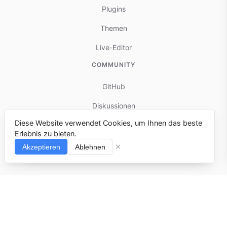
Plugins
Themen
Live-Editor
COMMUNITY
GitHub
Diskussionen
Diese Website verwendet Cookies, um Ihnen das beste
Mitwirken
Erlebnis zu bieten.
Fehler melden
Akzeptieren
Ablehnen
⌘I
© 2025-present docmd.io
Erstellt mit
docmd.