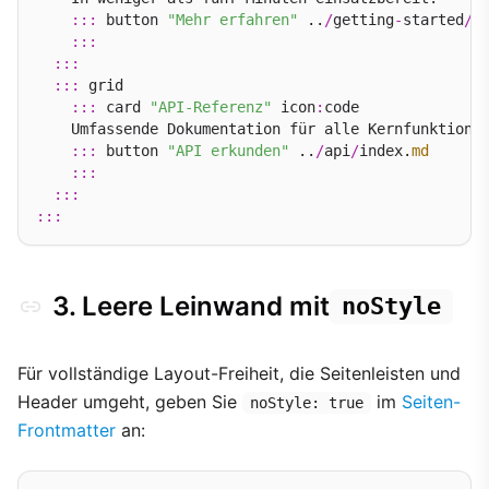
:::
 button 
"Mehr erfahren"
 ..
/
getting
-
started
/
q
:::
:::
:::
 grid

:::
 card 
"API-Referenz"
 icon
:
code

    Umfassende Dokumentation für alle Kernfunktionen
:::
 button 
"API erkunden"
 ..
/
api
/
index.
md
:::
:::
:::
3. Leere Leinwand mit
noStyle
Für vollständige Layout-Freiheit, die Seitenleisten und
Header umgeht, geben Sie
im
Seiten-
noStyle: true
Frontmatter
an: