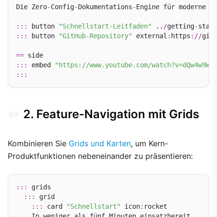
Die Zero
-
Config
-
Dokumentations
-
Engine für moderne So
:::
 button 
"Schnellstart-Leitfaden"
 ..
/
getting
-
star
:::
 button 
"GitHub-Repository"
 external
:
https
://
git
==
:::
 embed 
"https://www.youtube.com/watch?v=dQw4w9Wg
:::
2. Feature-Navigation mit Grids
Kombinieren Sie
Grids und Karten
, um Kern-
Produktfunktionen nebeneinander zu präsentieren:
:::
 grids

:::
 grid

:::
 card 
"Schnellstart"
 icon
:
rocket

    In weniger als fünf Minuten einsatzbereit.
