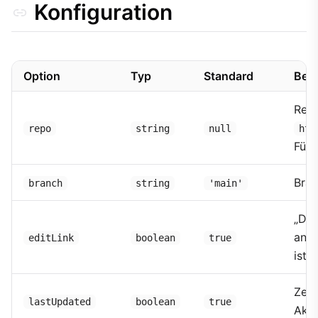
Konfiguration
Option
Typ
Standard
Bes
Repo
repo
string
null
htt
Für 
Bran
branch
string
'main'
„Die
anz
editLink
boolean
true
ist.
Zeit
lastUpdated
boolean
true
Aktu