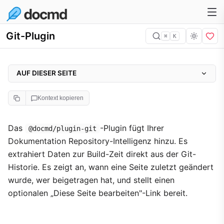
Git-Plugin
⌘
K
AUF DIESER SEITE
Konfiguration
Kontext kopieren
Beispiel
Funktionen
Das
-Plugin fügt Ihrer
@docmd/plugin-git
Dokumentation Repository-Intelligenz hinzu. Es
Verhalten
extrahiert Daten zur Build-Zeit direkt aus der Git-
Footer-Beispiel
Historie. Es zeigt an, wann eine Seite zuletzt geändert
Pro-Seite-Steuerung
wurde, wer beigetragen hat, und stellt einen
CI/CD-Integration
optionalen „Diese Seite bearbeiten"-Link bereit.
Lokalisierung