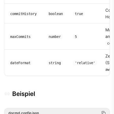
Comm
commitHistory
boolean
true
Hove
Maxi
ang
maxCommits
number
5
com
Zeit
(Sta
dateFormat
string
'relative'
awar
Beispiel
docmd.config.json