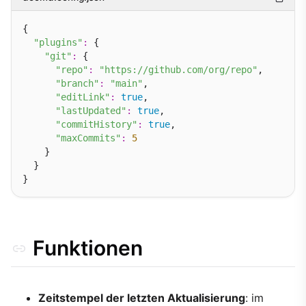
{

"plugins"
:
 {

"git"
:
 {

"repo"
:
"https://github.com/org/repo"
,

"branch"
:
"main"
,

"editLink"
:
true
,

"lastUpdated"
:
true
,

"commitHistory"
:
true
,

"maxCommits"
:
5
    }

  }

Funktionen
Zeitstempel der letzten Aktualisierung
: im