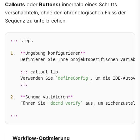
Callouts
oder
Buttons
) innerhalb eines Schritts
verschachteln, ohne den chronologischen Fluss der
Sequenz zu unterbrechen.
:::
 steps

1
.  
**
Umgebung konfigurieren
**
    Definieren Sie Ihre projektspezifischen Variabl
:::
 callout tip

    Verwenden Sie 
`defineConfig`
, um die IDE
-
Autove
:::
2
.  
**
Schema validieren
**
    Führen Sie 
`docmd verify`
 aus, um sicherzustelle
:::
Workflow-Optimierung