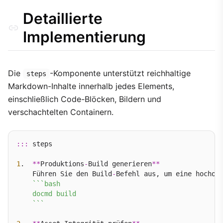
Detaillierte
Implementierung
Die
-Komponente unterstützt reichhaltige
steps
Markdown-Inhalte innerhalb jedes Elements,
einschließlich Code-Blöcken, Bildern und
verschachtelten Containern.
:::
 steps

1
.  
**
Produktions
-
Build generieren
**
    Führen Sie den Build
-
Befehl aus, um eine hochopt
``
`bash

    docmd build

    `
``