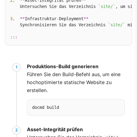
2
.  
**
Asset
-
Integrität prüfen
**
    Untersuchen Sie das Verzeichnis 
`site/`
, um sich
3
.  
**
Infrastruktur
-
Deployment
**
    Synchronisieren Sie das Verzeichnis 
`site/`
 mit
:::
Produktions-Build generieren
Führen Sie den Build-Befehl aus, um eine
hochoptimierte statische Website zu
erstellen.
Asset-Integrität prüfen