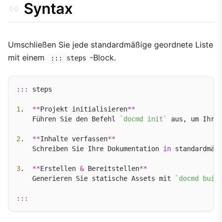
Syntax
Umschließen Sie jede standardmäßige geordnete Liste
mit einem
-Block.
::: steps
:::
 steps

1
.  
**
Projekt initialisieren
**
    Führen Sie den Befehl 
`docmd init`
 aus, um Ihr V
2
.  
**
Inhalte verfassen
**
    Schreiben Sie Ihre Dokumentation 
in
 standardmäß
3
.  
**
Erstellen 
&
 Bereitstellen
**
    Generieren Sie statische Assets mit 
`docmd buil
:::