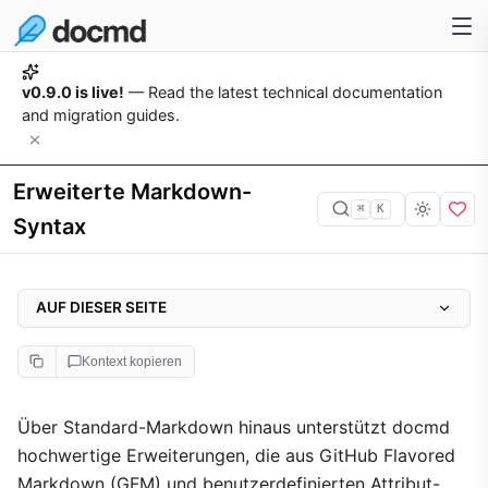
v0.9.0 is live!
— Read the latest technical documentation
and migration guides.
Erweiterte Markdown-
⌘
K
Syntax
AUF DIESER SEITE
Aufgabenlisten
Kontext kopieren
Emojis
Benutzerdefinierte Element-Attribute
Über Standard-Markdown hinaus unterstützt docmd
hochwertige Erweiterungen, die aus GitHub Flavored
Benutzerdefinierte IDs
Markdown (GFM) und benutzerdefinierten Attribut-