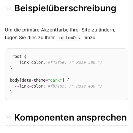
Beispielüberschreibung
Um die primäre Akzentfarbe Ihrer Site zu ändern,
fügen Sie dies zu Ihrer
hinzu:
customCss
:
root {

--
link
-
color
:
#f43f5e; /* Rose 500 */
}

body[data
-
theme
=
"dark"
] {

--
link
-
color
:
#fb7185; /* Rose 400 */
Komponenten ansprechen