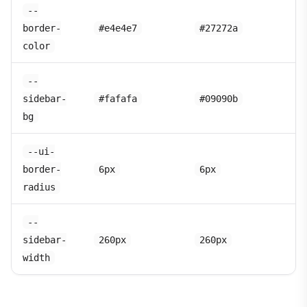
--
border-
#e4e4e7
#27272a
color
--
sidebar-
#fafafa
#09090b
bg
--ui-
border-
6px
6px
radius
--
sidebar-
260px
260px
width