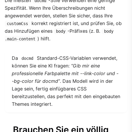
Die meisten
-Stile verwenden eine geringe
docmd
Spezifität. Wenn Ihre Überschreibungen nicht
angewendet werden, stellen Sie sicher, dass Ihre
korrekt registriert ist, und prüfen Sie, ob
customCss
das Hinzufügen eines
-Präfixes (z. B.
body
body
) hilft.
.main-content
Da
Standard-CSS-Variablen verwendet,
docmd
können Sie eine KI fragen:
“Gib mir eine
professionelle Farbpalette mit --link-color und -
-bg-color für docmd”
. Das Modell wird in der
Lage sein, fertig einfügbares CSS
bereitzustellen, das perfekt mit den eingebauten
Themes integriert.
Brauchen Sie ein völlig