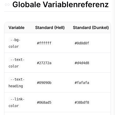
Globale Variablenreferenz
Variable
Standard (Hell)
Standard (Dunkel)
--bg-
#ffffff
#0d0d0f
color
--text-
#27272a
#d4d4d8
color
--text-
#09090b
#fafafa
heading
--link-
#068ad5
#38bdf8
color