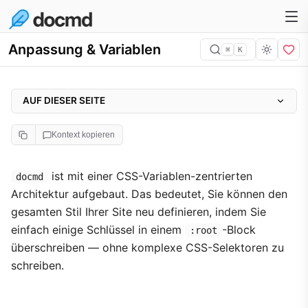
Anpassung & Variablen
⌘
K
AUF DIESER SEITE
Globale Variablenreferenz
Kontext kopieren
Beispielüberschreibung
Komponenten ansprechen
ist mit einer CSS-Variablen-zentrierten
docmd
Architektur aufgebaut. Das bedeutet, Sie können den
Spezifität-Fehlerbehebung
gesamten Stil Ihrer Site neu definieren, indem Sie
Brauchen Sie ein völlig anderes Layout?
einfach einige Schlüssel in einem
-Block
:root
überschreiben — ohne komplexe CSS-Selektoren zu
schreiben.