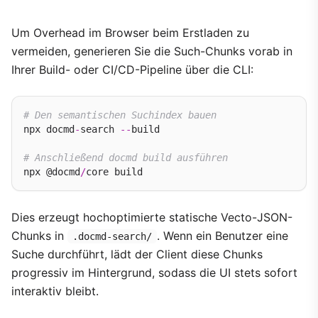
Um Overhead im Browser beim Erstladen zu
vermeiden, generieren Sie die Such-Chunks vorab in
Ihrer Build- oder CI/CD-Pipeline über die CLI:
# Den semantischen Suchindex bauen
npx docmd
-
search 
--
build

# Anschließend docmd build ausführen
npx @docmd
/
Dies erzeugt hochoptimierte statische Vecto-JSON-
Chunks in
. Wenn ein Benutzer eine
.docmd-search/
Suche durchführt, lädt der Client diese Chunks
progressiv im Hintergrund, sodass die UI stets sofort
interaktiv bleibt.