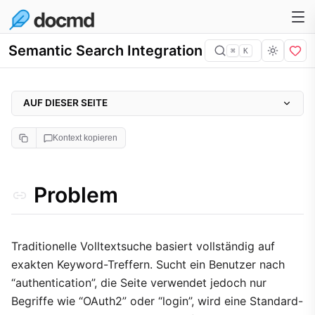
Semantic Search Integration
⌘
K
AUF DIESER SEITE
Problem
Kontext kopieren
Warum es wichtig ist
Ansatz
Problem
Implementierung
1. Semantic Search in der Konfiguration aktivieren
2. Wählen Sie das passende Embedding-Modell
Traditionelle Volltextsuche basiert vollständig auf
exakten Keyword-Treffern. Sucht ein Benutzer nach
3. Pre-Building des Index in CI/CD
“authentication”, die Seite verwendet jedoch nur
Abwägungen
Begriffe wie “OAuth2” oder “login”, wird eine Standard-
Initiale Asset-Größe