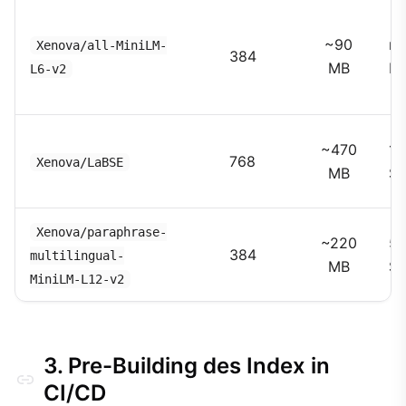
~90
nu
Xenova/all-MiniLM-
384
MB
En
L6-v2
~470
10
768
Xenova/LaBSE
MB
Sp
Xenova/paraphrase-
~220
5
384
multilingual-
MB
Sp
MiniLM-L12-v2
3. Pre-Building des Index in
CI/CD