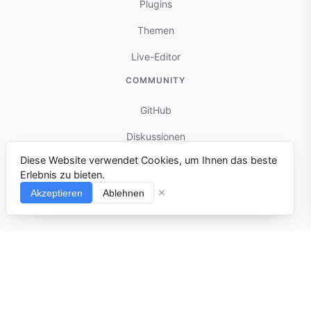
Plugins
Themen
Live-Editor
COMMUNITY
GitHub
Diskussionen
Diese Website verwendet Cookies, um Ihnen das beste
Mitwirken
Erlebnis zu bieten.
Fehler melden
Akzeptieren
Ablehnen
⌘I
© 2025-present docmd.io
Erstellt mit
docmd.