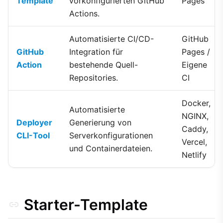
Template
vorkonfigurierten GitHub
Pages
Actions.
Automatisierte CI/CD-
GitHub
GitHub
Integration für
Pages /
Action
bestehende Quell-
Eigene
Repositories.
CI
Docker,
Automatisierte
NGINX,
Deployer
Generierung von
Caddy,
CLI-Tool
Serverkonfigurationen
Vercel,
und Containerdateien.
Netlify
Starter-Template