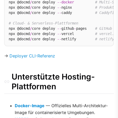
npx @docmd
/
core deploy 
--
docker
# Multi-St
npx @docmd
/
core deploy 
--
nginx           
# Produkti
npx @docmd
/
core deploy 
--
caddy           
# Caddyfil
# Cloud- & Serverless-Plattformen
npx @docmd
/
core deploy 
--
github
-
pages    
# GitHub A
npx @docmd
/
core deploy 
--
vercel          
# vercel.j
npx @docmd
/
core deploy 
--
netlify         
# netlify.
→
Deployer CLI-Referenz
Unterstützte Hosting-
Plattformen
Docker-Image
— Offizielles Multi-Architektur-
Image für containerisierte Umgebungen.