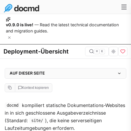
v0.9.0 is live!
— Read the latest technical documentation
and migration guides.
Deployment-Übersicht
⌘
K
AUF DIESER SEITE
Auswahl einer Bereitstellungsmethode
Kontext kopieren
Starter-Template
GitHub Action
kompiliert statische Dokumentations-Websites
docmd
in in sich geschlossene Ausgabeverzeichnisse
Deployer-Tool
(Standard:
), die keine serverseitigen
site/
Unterstützte Hosting-Plattformen
Laufzeitumgebungen erfordern.