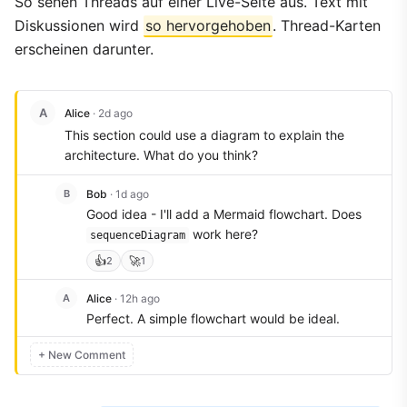
So sehen Threads auf einer Live-Seite aus. Text mit
Diskussionen wird
so hervorgehoben
. Thread-Karten
erscheinen darunter.
A
Alice
· 2d ago
This section could use a diagram to explain the
architecture. What do you think?
B
Bob
· 1d ago
Good idea - I'll add a Mermaid flowchart. Does
work here?
sequenceDiagram
👍
🚀
2
1
A
Alice
· 12h ago
Perfect. A simple flowchart would be ideal.
+ New Comment