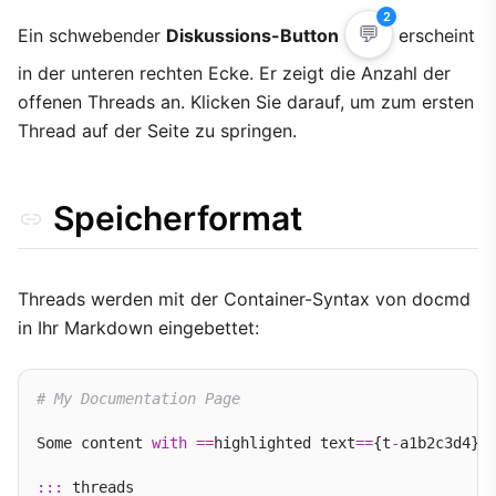
2
💬
Ein schwebender
Diskussions-Button
erscheint
in der unteren rechten Ecke. Er zeigt die Anzahl der
offenen Threads an. Klicken Sie darauf, um zum ersten
Thread auf der Seite zu springen.
Speicherformat
Threads werden mit der Container-Syntax von docmd
in Ihr Markdown eingebettet:
# My Documentation Page
Some content 
with
==
highlighted text
==
{t
-
a1b2c3d4} t
:::
 threads
