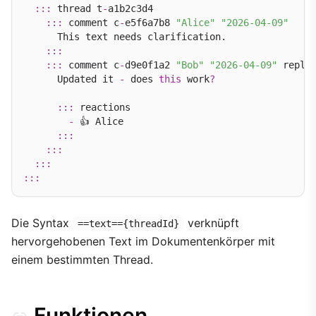
:::
 thread t
-
a1b2c3d4

:::
 comment c
-
e5f6a7b8 
"Alice"
"2026-04-09"
      This text needs clarification.

:::
:::
 comment c
-
d9e0f1a2 
"Bob"
"2026-04-09"
 reply
      Updated it 
-
 does 
this
 work
?
:::
 reactions

-
 👍 Alice

:::
:::
:::
:::
Die Syntax
verknüpft
==text=={threadId}
hervorgehobenen Text im Dokumentenkörper mit
einem bestimmten Thread.
Funktionen