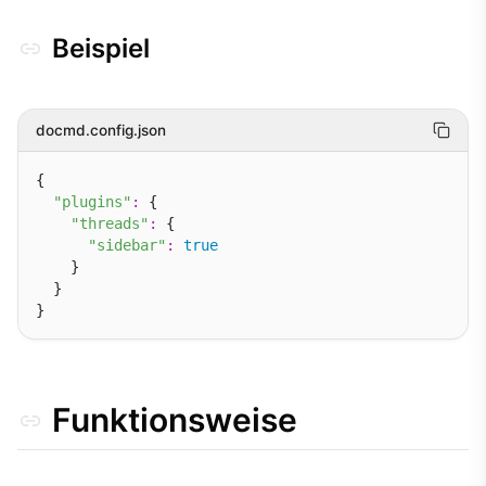
Beispiel
docmd.config.json
{

"plugins"
:
 {

"threads"
:
 {

"sidebar"
:
true
    }

  }

Funktionsweise