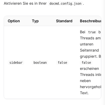
Aktivieren Sie es in Ihrer
.
docmd.config.json
Option
Typ
Standard
Beschreibung
Bei
ble
true
Threads am
unteren
Seitenrand
gruppiert. Bei
sidebar
boolean
false
false
erscheinen
Threads inline
neben
hervorgehob
Text.