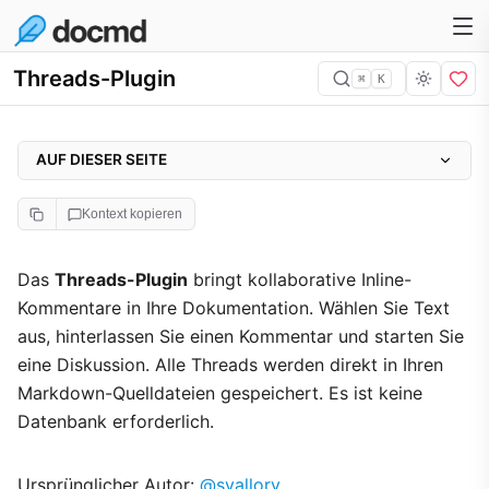
Threads-Plugin
⌘
K
AUF DIESER SEITE
Konfiguration
Kontext kopieren
Beispiel
Funktionsweise
Das
Threads-Plugin
bringt kollaborative Inline-
Kommentare in Ihre Dokumentation. Wählen Sie Text
Vorschau
aus, hinterlassen Sie einen Kommentar und starten Sie
Speicherformat
eine Diskussion. Alle Threads werden direkt in Ihren
Funktionen
Markdown-Quelldateien gespeichert. Es ist keine
Actions-API
Datenbank erforderlich.
Autorenprofile
Ursprünglicher Autor:
@svallory