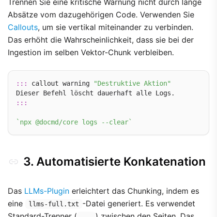
Trennen Sie eine kritische Warnung nicht durch lange
Absätze vom dazugehörigen Code. Verwenden Sie
Callouts
, um sie vertikal miteinander zu verbinden.
Das erhöht die Wahrscheinlichkeit, dass sie bei der
Ingestion im selben Vektor-Chunk verbleiben.
:::
 callout warning 
"Destruktive Aktion"
:::
`npx @docmd/core logs --clear`
3. Automatisierte Konkatenation
Das
LLMs-Plugin
erleichtert das Chunking, indem es
eine
-Datei generiert. Es verwendet
llms-full.txt
Standard-Trenner (
) zwischen den Seiten. Das
---