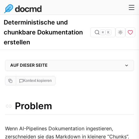
Deterministische und
chunkbare Dokumentation
⌘
K
erstellen
AUF DIESER SEITE
Problem
Kontext kopieren
Warum es wichtig ist
Ansatz
Problem
Implementierung
1. Atomare Header-Abschnitte
2. Enge räumliche Nähe für kritische Informationen
Wenn AI-Pipelines Dokumentation ingestieren,
zerschneiden sie das Markdown in kleinere “Chunks”.
3. Automatisierte Konkatenation