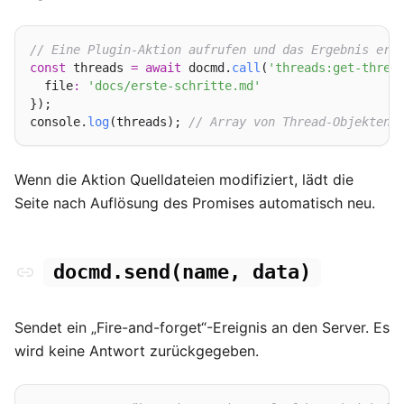
// Eine Plugin-Aktion aufrufen und das Ergebnis erh
const
 threads 
=
await
 docmd.
call
(
'threads:get-threa
  file
:
'docs/erste-schritte.md'
});

console.
log
(threads); 
// Array von Thread-Objekten
Wenn die Aktion Quelldateien modifiziert, lädt die
Seite nach Auflösung des Promises automatisch neu.
docmd.send(name, data)
Sendet ein „Fire-and-forget“-Ereignis an den Server. Es
wird keine Antwort zurückgegeben.