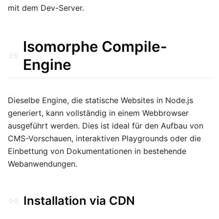
docmd.call(action, payload)
mit dem Dev-Server.
docmd.send(name, data)
docmd.on(name, callback)
Isomorphe Compile-
docmd.afterReload(name, callback) & docmd.scheduleReload(name, context)
Engine
Wichtige Hinweise
Dieselbe Engine, die statische Websites in Node.js
generiert, kann vollständig in einem Webbrowser
ausgeführt werden. Dies ist ideal für den Aufbau von
CMS-Vorschauen, interaktiven Playgrounds oder die
Einbettung von Dokumentationen in bestehende
Webanwendungen.
Installation via CDN