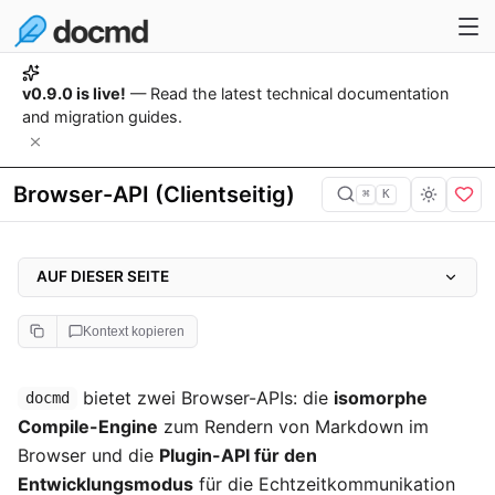
v0.9.0 is live!
— Read the latest technical documentation
and migration guides.
Browser-API (Clientseitig)
⌘
K
AUF DIESER SEITE
Isomorphe Compile-Engine
Kontext kopieren
Installation via CDN
docmd.compile(markdown, config)
bietet zwei Browser-APIs: die
isomorphe
docmd
Compile-Engine
zum Rendern von Markdown im
Beispiel: Live-Vorschau
Browser und die
Plugin-API für den
Plugin-API für den Entwicklungsmodus
Entwicklungsmodus
für die Echtzeitkommunikation