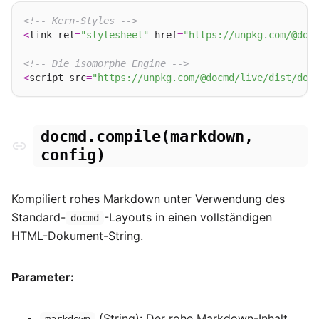
<!-- Kern-Styles -->
<
link rel
=
"stylesheet"
 href
=
"https://unpkg.com/@doc
<!-- Die isomorphe Engine -->
<
script src
=
"https://unpkg.com/@docmd/live/dist/doc
docmd.compile(markdown,
config)
Kompiliert rohes Markdown unter Verwendung des
Standard-
-Layouts in einen vollständigen
docmd
HTML-Dokument-String.
Parameter:
(String): Der rohe Markdown-Inhalt.