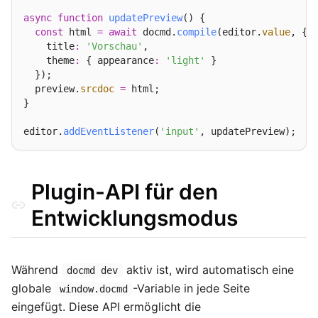
async
function
updatePreview
() {

const
 html 
=
await
 docmd.
compile
(editor.
value
, {

    title
:
'Vorschau'
,

    theme
:
 { appearance
:
'light'
 }

  });

  preview.
srcdoc
=
 html;

}

editor.
addEventListener
(
'input'
Plugin-API für den
Entwicklungsmodus
Während
aktiv ist, wird automatisch eine
docmd dev
globale
-Variable in jede Seite
window.docmd
eingefügt. Diese API ermöglicht die