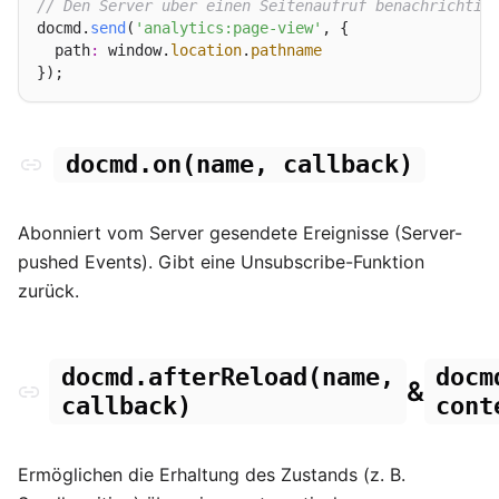
// Den Server über einen Seitenaufruf benachrichtig
docmd.
send
(
'analytics:page-view'
, {

  path
:
 window.
location
.
pathname
docmd.on(name, callback)
Abonniert vom Server gesendete Ereignisse (Server-
pushed Events). Gibt eine Unsubscribe-Funktion
zurück.
docmd.afterReload(name,
docm
&
callback)
cont
Ermöglichen die Erhaltung des Zustands (z. B.