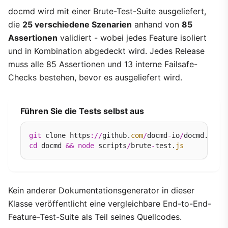
docmd wird mit einer Brute-Test-Suite ausgeliefert,
die
25 verschiedene Szenarien
anhand von
85
Assertionen
validiert - wobei jedes Feature isoliert
und in Kombination abgedeckt wird. Jedes Release
muss alle 85 Assertionen und 13 interne Failsafe-
Checks bestehen, bevor es ausgeliefert wird.
Führen Sie die Tests selbst aus
git
 clone https
://
github.
com
/
docmd
-
io
/
docmd.
git
cd
 docmd 
&&
node
 scripts
/
brute
-
test.
js
Kein anderer Dokumentationsgenerator in dieser
Klasse veröffentlicht eine vergleichbare End-to-End-
Feature-Test-Suite als Teil seines Quellcodes.