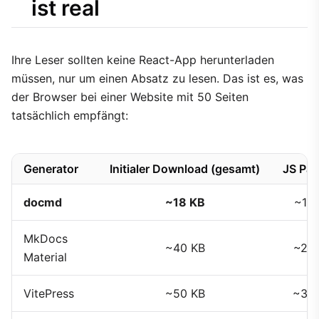
ist real
Ihre Leser sollten keine React-App herunterladen
müssen, nur um einen Absatz zu lesen. Das ist es, was
der Browser bei einer Website mit 50 Seiten
tatsächlich empfängt:
Generator
Initialer Download (gesamt)
JS Pay
docmd
~18 KB
~12 
MkDocs
~40 KB
~25
Material
VitePress
~50 KB
~35