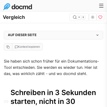
Vergleich
⌘
K
AUF DIESER SEITE
Schreiben in 3 Sekunden starten, nicht in 30 Minuten
Kontext kopieren
Der Payload-Unterschied ist real
Build-Geschwindigkeit
Sie haben sich schon früher für ein Dokumentations-
Tool entschieden. Sie werden es wieder tun. Hier ist
i18n, das tatsächlich funktioniert
das, was wirklich zählt - und wo docmd steht.
Vollständige Feature-Matrix
Konfigurationsaufwand
Schreiben in 3 Sekunden
Qualitätssicherung
starten, nicht in 30