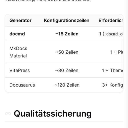
Generator
Konfigurationszeilen
Erforderliche
docmd
~15 Zeilen
1 (
docmd.con
MkDocs
~50 Zeilen
1 + Plug
Material
VitePress
~80 Zeilen
1 + Theme-
Docusaurus
~120 Zeilen
3+ Konfig-D
Qualitätssicherung