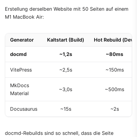
Erstellung derselben Website mit 50 Seiten auf einem
M1 MacBook Air:
Generator
Kaltstart (Build)
Hot Rebuild (Dev)
docmd
~1,2s
~80ms
VitePress
~2,5s
~150ms
MkDocs
~3,0s
~500ms
Material
Docusaurus
~15s
~2s
docmd-Rebuilds sind so schnell, dass die Seite