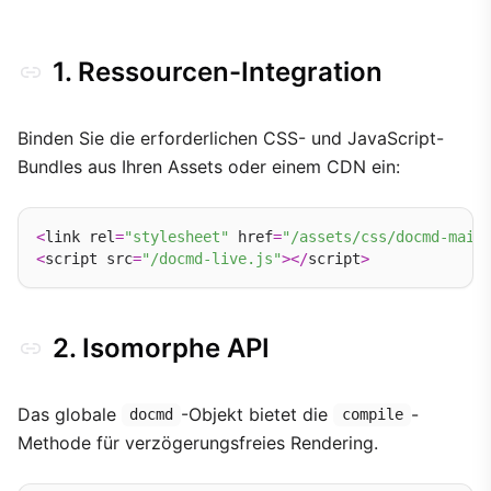
1. Ressourcen-Integration
Binden Sie die erforderlichen CSS- und JavaScript-
Bundles aus Ihren Assets oder einem CDN ein:
<
link rel
=
"stylesheet"
 href
=
"/assets/css/docmd-main
<
script src
=
"/docmd-live.js"
></
script
>
2. Isomorphe API
Das globale
-Objekt bietet die
-
docmd
compile
Methode für verzögerungsfreies Rendering.