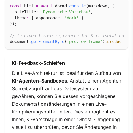
const
 html 
=
await
 docmd.
compile
(markdown, {

  siteTitle
:
'Dynamische Vorschau'
,

  theme
:
 { appearance
:
'dark'
 }

});

// In einen Iframe injizieren für Stil-Isolation
document.
getElementById
(
'preview-frame'
).
srcdoc
=
KI-Feedback-Schleifen
Die Live-Architektur ist ideal für den Aufbau von
KI-Agenten-Sandboxes
. Anstatt einem Agenten
Schreibzugriff auf das Dateisystem zu
gewähren, können Sie dessen vorgeschlagene
Dokumentationsänderungen in einen Live-
Kompilierungspuffer leiten. Dies ermöglicht es
Ihnen, KI-Vorschläge in einer “Ghost”-Umgebung
visuell zu überprüfen, bevor Sie Änderungen in