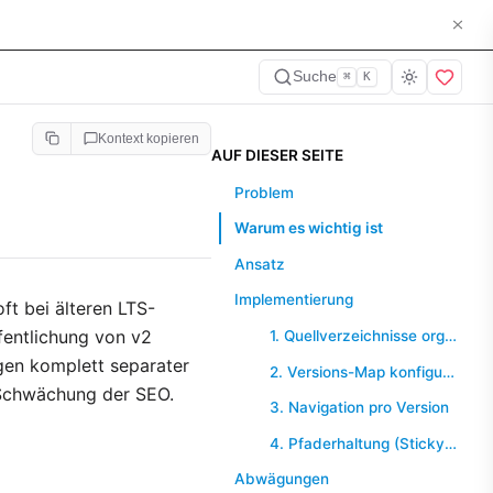
Suche
⌘
K
Kontext kopieren
AUF DIESER SEITE
Problem
Warum es wichtig ist
Ansatz
Implementierung
t bei älteren LTS-
fentlichung von v2
1. Quellverzeichnisse organisieren
egen komplett separater
2. Versions-Map konfigurieren
r Schwächung der SEO.
3. Navigation pro Version
4. Pfaderhaltung (Sticky Switching)
Abwägungen