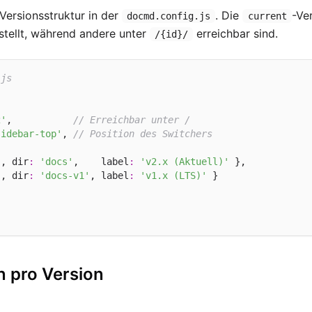
 Versionsstruktur in der
. Die
-Ve
docmd.config.js
current
tellt, während andere unter
erreichbar sind.
/{id}/
.js


2'
,           
// Erreichbar unter /
sidebar-top'
, 
// Position des Switchers
'
, dir
:
'docs'
,    label
:
'v2.x (Aktuell)'
 },

'
, dir
:
'docs-v1'
, label
:
'v1.x (LTS)'
 }

n pro Version