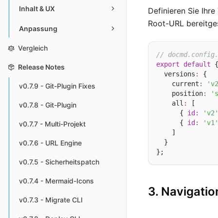
Inhalt & UX
Definieren Sie Ihre
Root-URL bereitges
Anpassung
Vergleich
// docmd.config
export
default
 {
Release Notes
  versions
:
 {

    current
:
'v
v0.7.9 - Git-Plugin Fixes
    position
:
'
    all
:
 [

v0.7.8 - Git-Plugin
      { 
id
:
'v2
      { 
id
:
'v1
v0.7.7 - Multi-Projekt
    ]

  }

v0.7.6 - URL Engine
v0.7.5 - Sicherheitspatch
v0.7.4 - Mermaid-Icons
3. Navigatio
v0.7.3 - Migrate CLI