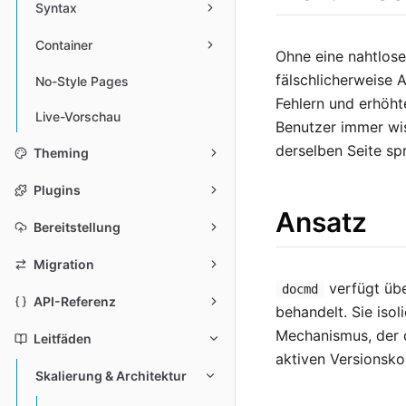
Syntax
Container
Ohne eine nahtlos
fälschlicherweise
No-Style Pages
Fehlern und erhöht
Live-Vorschau
Benutzer immer wis
derselben Seite sp
Theming
Plugins
Ansatz
Bereitstellung
Migration
verfügt übe
docmd
API-Referenz
behandelt. Sie isol
Mechanismus, der d
Leitfäden
aktiven Versionsko
Skalierung & Architektur