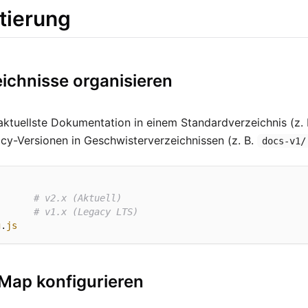
tierung
eichnisse organisieren
aktuellste Dokumentation in einem Standardverzeichnis (z.
acy-Versionen in Geschwisterverzeichnissen (z. B.
docs-v1/
# v2.x (Aktuell)
# v1.x (Legacy LTS)
g
.
js
-Map konfigurieren