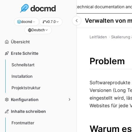
v0.9.0 is live!
— Read the latest technical documentation and
Verwalten von 
docmd
v0.7.0
Deutsch
Leitfäden
Skalierung 
Übersicht
Erste Schritte
Problem
Schnellstart
Installation
Softwareprodukte e
Projektstruktur
Versionen (Long Te
eingestellt wird, l
Konfiguration
Websites für jede 
Inhalte schreiben
Frontmatter
Warum es 