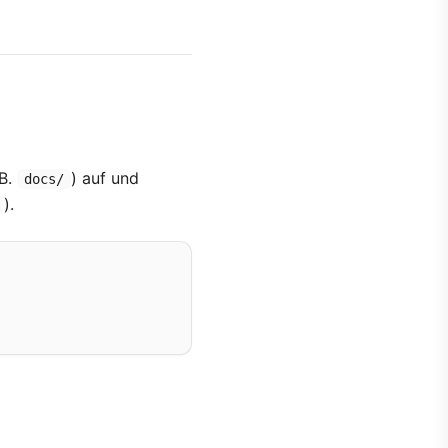
 B.
) auf und
docs/
).