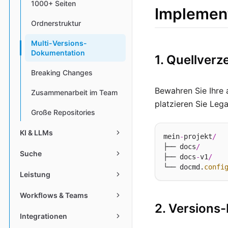
1000+ Seiten
Implemen
Ordnerstruktur
Multi-Versions-
Dokumentation
1. Quellverz
Breaking Changes
Bewahren Sie Ihre 
Zusammenarbeit im Team
platzieren Sie Leg
Große Repositories
KI & LLMs
mein
-
projekt
/
├── docs
/
Suche
├── docs
-
v1
/
└── docmd.
confi
Leistung
Workflows & Teams
2. Versions
Integrationen