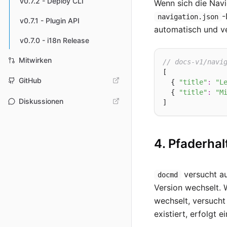
v0.7.2 - Deploy CLI
Wenn sich die Navi
-
navigation.json
v0.7.1 - Plugin API
automatisch und ve
v0.7.0 - i18n Release
Mitwirken
// docs-v1/navi
[

GitHub
  { 
"title"
:
"L
  { 
"title"
:
"M
Diskussionen
4. Pfaderhal
versucht au
docmd
Version wechselt. 
wechselt, versucht
existiert, erfolgt e