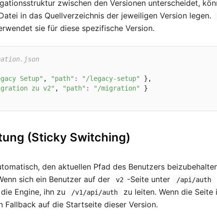
gationsstruktur zwischen den Versionen unterscheidet, kön
Datei in das Quellverzeichnis der jeweiligen Version legen.
rwendet sie für diese spezifische Version.
gation.json
egacy Setup"
, 
"path"
:
"/legacy-setup"
 },

igration zu v2"
, 
"path"
:
"/migration"
 }

tung (Sticky Switching)
tomatisch, den aktuellen Pfad des Benutzers beizubehalten
Wenn sich ein Benutzer auf der
-Seite unter
v2
/api/auth
 die Engine, ihn zu
zu leiten. Wenn die Seite 
/v1/api/auth
in Fallback auf die Startseite dieser Version.