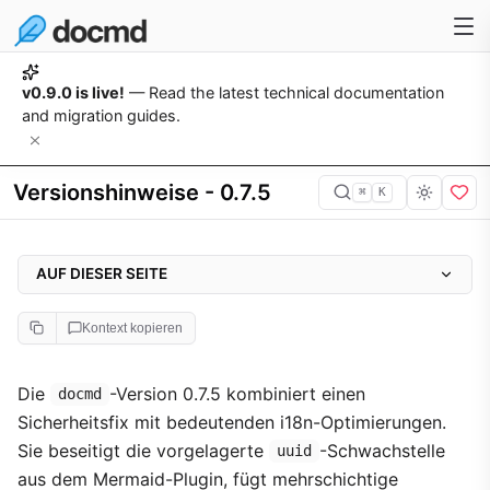
v0.9.0 is live!
— Read the latest technical documentation
and migration guides.
Versionshinweise - 0.7.5
⌘
K
AUF DIESER SEITE
🛡️ Sicherheit
Kontext kopieren
Mermaid-Plugin - Korrektur des Abhängigkeitsbaums
🌐 i18n - Absicherung der Sprachumschaltung
Die
-Version 0.7.5 kombiniert einen
docmd
Sicherheitsfix mit bedeutenden i18n-Optimierungen.
⚡ i18n - Build-Zeit-Seitenmanifest
Sie beseitigt die vorgelagerte
-Schwachstelle
uuid
i18n-Absicherung - docmd im Vergleich
aus dem Mermaid-Plugin, fügt mehrschichtige