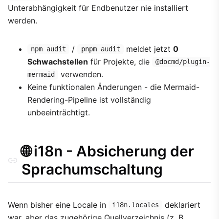
Unterabhängigkeit für Endbenutzer nie installiert
werden.
/
meldet jetzt
0
npm audit
pnpm audit
Schwachstellen
für Projekte, die
@docmd/plugin-
verwenden.
mermaid
Keine funktionalen Änderungen - die Mermaid-
Rendering-Pipeline ist vollständig
unbeeinträchtigt.
🌐 i18n - Absicherung der
Sprachumschaltung
Wenn bisher eine Locale in
deklariert
i18n.locales
war, aber das zugehörige Quellverzeichnis (z. B.