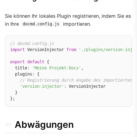
Sie können Ihr lokales Plugin registrieren, indem Sie es
in Ihre
importieren.
docmd.config.js
// docmd.config.js
import
 VersionInjector 
from
'./plugins/version-inje
export
default
 {

  title
:
'Meine Projekt-Docs'
,

  plugins
:
 {

// Registrierung durch Angabe des importierten 
'version-injector'
:
 VersionInjector

  }

Abwägungen