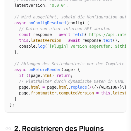
  latestVersion
:
'0.0.0'
,

// Wird ausgeführt, sobald die Konfiguration aufg
async
onConfigResolved
(config) {

// Daten von einer internen API abrufen
const
 response 
=
await
fetch
(
'https://api.inter
this
.
latestVersion
=
await
 response.
text
();

    console.
log
(
`[Plugin] Version abgerufen: ${this
  },

// Abfangen des Seitenkontexts vor dem Template-R
async
onBeforeRender
(page) {

if
 (
!
page.
html
) 
return
;

// Platzhalter durch dynamische Daten in HTML u
    page.
html
=
 page.
html
.
replace
(
/
\{\{VERSION\}\}
/
    page.
frontmatter
.
computedVersion
=
this
.
latestV
  }

2. Registrieren des Plugins