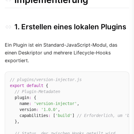
1. Erstellen eines lokalen Plugins
Ein Plugin ist ein Standard-JavaScript-Modul, das
einen Deskriptor und mehrere Lifecycle-Hooks
exportiert.
// plugins/version-injector.js
export
default
 {

// Plugin-Metadaten
  plugin
:
 {

    name
:
'version-injector'
,

    version
:
'1.0.0'
,

    capabilities
:
 [
'build'
] 
// Erforderlich, um 'bu
  },

// Status, der zwischen Hooks geteilt wird