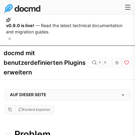
v0.9.0 is live!
— Read the latest technical documentation
and migration guides.
docmd mit
benutzerdefinierten Plugins
⌘
K
erweitern
AUF DIESER SEITE
Problem
Kontext kopieren
Warum es wichtig ist
Ansatz
Problem