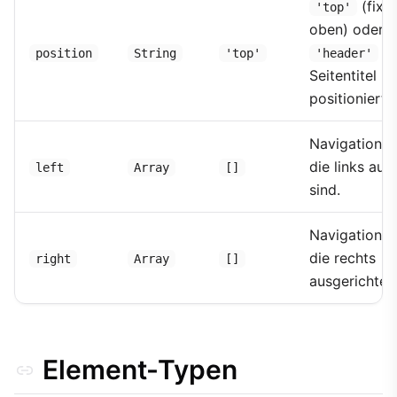
(fixi
'top'
oben) oder
(ü
position
String
'top'
'header'
Seitentitel
positioniert).
Navigationse
die links aus
left
Array
[]
sind.
Navigationse
die rechts
right
Array
[]
ausgerichtet 
Element-Typen