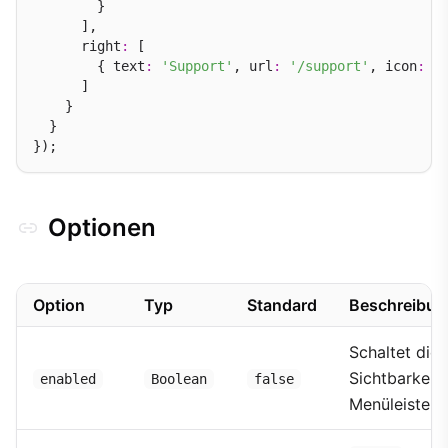
        }

      ],

      right
:
 [

        { text
:
'Support'
, url
:
'/support'
, icon
:
'
      ]

    }

  }

Optionen
Option
Typ
Standard
Beschreibun
Schaltet die
Sichtbarkeit 
enabled
Boolean
false
Menüleiste ei