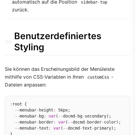
automatisch auf die Position
sidebar-top
zurück.
Benutzerdefiniertes
Styling
Sie können das Erscheinungsbild der Menüleiste
mithilfe von CSS-Variablen in Ihren
-
customCss
Dateien anpassen:
:
root {

--
menubar
-
height
:
 56px;

--
menubar
-
bg
:
var
(
--
docmd
-
bg
-
secondary);

--
menubar
-
border
:
var
(
--
docmd
-
border
-
color);

--
menubar
-
text
:
var
(
--
docmd
-
text
-
primary);
