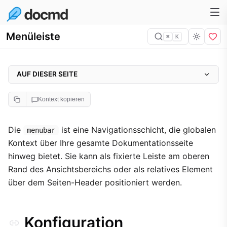
Menüleiste
⌘
K
AUF DIESER SEITE
Konfiguration
Kontext kopieren
Optionen
Element-Typen
Die
ist eine Navigationsschicht, die globalen
menubar
Kontext über Ihre gesamte Dokumentationsseite
1. Standard-Link
hinweg bietet. Sie kann als fixierte Leiste am oberen
2. Titel (Marke)
Rand des Ansichtsbereichs oder als relatives Element
3. Dropdown-Menü
über dem Seiten-Header positioniert werden.
Werkzeug-Integration
Benutzerdefiniertes Styling
Konfiguration