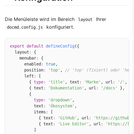
Die Menüleiste wird im Bereich
Ihrer
layout
konfiguriert.
docmd.config.js
export
default
defineConfig
({

  layout
:
 {

    menubar
:
 {

      enabled
:
true
,

      position
:
'top'
, 
// 'top' (fixiert) oder 'hea
      left
:
 [

        { 
type
:
'title'
, text
:
'Marke'
, url
:
'/'
, i
        { text
:
'Dokumentation'
, url
:
'/docs'
 },

        { 

type
:
'dropdown'
, 

          text
:
'Ökosystem'
, 

          items
:
 [

            { text
:
'GitHub'
, url
:
'https://github.
            { text
:
'Live Editor'
, url
:
'https://li
          ]
