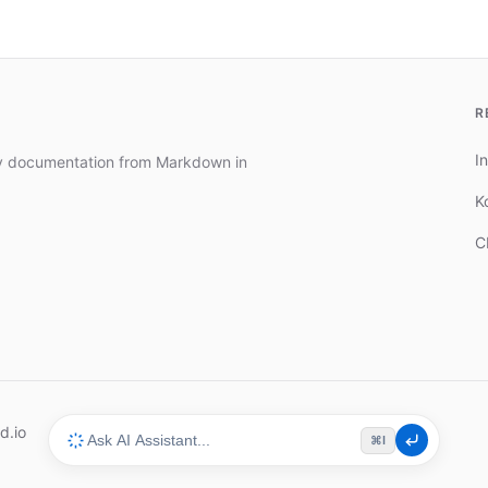
R
In
dy documentation from Markdown in
K
C
d.io
⌘I