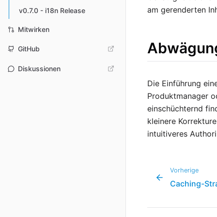
am gerenderten Inh
v0.7.0 - i18n Release
Mitwirken
Abwägun
GitHub
Diskussionen
Die Einführung ein
Produktmanager od
einschüchternd fin
kleinere Korrektur
intuitiveres Author
Vorherige
Caching-Str