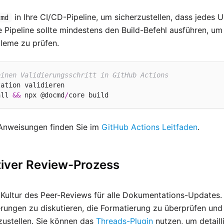
in Ihre CI/CD-Pipeline, um sicherzustellen, dass jedes 
cmd
re Pipeline sollte mindestens den Build-Befehl ausführen, u
leme zu prüfen.
einen Validierungsschritt in GitHub Actions
ation validieren

all 
&&
 npx @docmd
/
-Anweisungen finden Sie im
GitHub Actions Leitfaden
.
tiver Review-Prozess
e Kultur des Peer-Reviews für alle Dokumentations-Updates. 
ungen zu diskutieren, die Formatierung zu überprüfen und
zustellen. Sie können das
Threads-Plugin
nutzen, um detaill