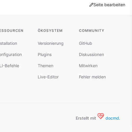
Seite bearbeiten
ESSOURCEN
ÖKOSYSTEM
COMMUNITY
stallation
Versionierung
GitHub
onfiguration
Plugins
Diskussionen
LI-Befehle
Themen
Mitwirken
Live-Editor
Fehler melden
Erstellt mit
docmd.