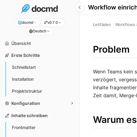
Workflow einric
docmd
v0.7.0
Leitfäden
Workflows
Deutsch
Übersicht
Problem
Erste Schritte
Schnellstart
Wenn Teams kein s
verzögert, vergess
Installation
Inhalte fragmentie
Projektstruktur
Zeit damit, Merge-K
Konfiguration
Inhalte schreiben
Warum es 
Frontmatter