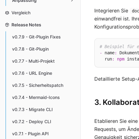
Anpassung
Integrieren Sie
do
Vergleich
einwandfrei ist. Ih
Release Notes
Konfigurationsprob
v0.7.9 - Git-Plugin Fixes
# Beispiel für 
v0.7.8 - Git-Plugin
-
 name
:
 Dokument
  run
:
npm
 inst
v0.7.7 - Multi-Projekt
v0.7.6 - URL Engine
Detaillierte Setup
v0.7.5 - Sicherheitspatch
v0.7.4 - Mermaid-Icons
3. Kollabora
v0.7.3 - Migrate CLI
Etablieren Sie ein
v0.7.2 - Deploy CLI
Requests, um Änder
v0.7.1 - Plugin API
Genauigkeit sicher