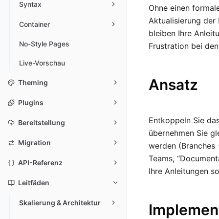
Syntax
Ohne einen formale
Aktualisierung der
Container
bleiben Ihre Anlei
No-Style Pages
Frustration bei d
Live-Vorschau
Ansatz
Theming
Plugins
Entkoppeln Sie da
Bereitstellung
übernehmen Sie gle
Migration
werden (Branches 
Teams, “Documentat
API-Referenz
Ihre Anleitungen so
Leitfäden
Skalierung & Architektur
Implemen