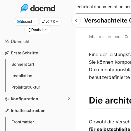
v0.9.0 is live!
— Read the latest technical documentation and
Verschachtelte 
docmd
v0.7.0
Deutsch
Inhalte schreiben
Con
Übersicht
Erste Schritte
Eine der leistungs
Sie können Kompone
Schnellstart
Dokumentationsblöc
Installation
benutzerdefinierte
Projektstruktur
Die archi
Konfiguration
Inhalte schreiben
Obwohl die Verscha
Frontmatter
für selbstschlie