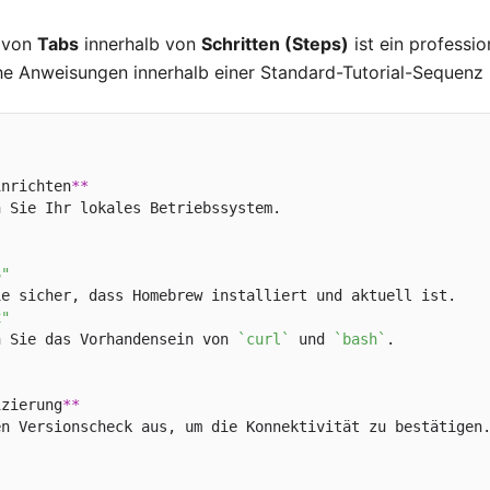
n von
Tabs
innerhalb von
Schritten (Steps)
ist ein professio
he Anweisungen innerhalb einer Standard-Tutorial-Sequenz b
inrichten
**
 Sie Ihr lokales Betriebssystem.

S"
e sicher, dass Homebrew installiert und aktuell ist.

x"
n Sie das Vorhandensein von 
`curl`
 und 
`bash`
.

izierung
**
n Versionscheck aus, um die Konnektivität zu bestätigen.