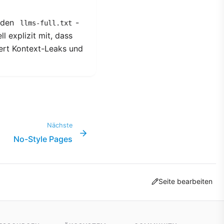
t den
-
llms-full.txt
 explizit mit, dass
dert Kontext-Leaks und
Nächste
No-Style Pages
Seite bearbeiten