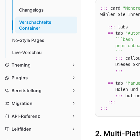
:::
 card 
"Monor
Changelogs
Wählen Sie Ihre
Verschachtelte
:::
 tabs

Container
==
 tab 
"Auto
``
`bash

No-Style Pages
      pnpm onboa
      `
``
Live-Vorschau
:::
 callou
      Dieses Sk
Theming
:::
Plugins
==
 tab 
"Manu
      Holen und
Bereitstellung
:::
 butto
:::
Migration
:::
API-Referenz
Leitfäden
2. Multi-Pla