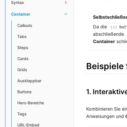
Syntax
Container
Selbstschließe
Callouts
Da die
::: but
abschließende
Tabs
Container
schli
Steps
Cards
Beispiele
Grids
Ausklappbar
1. Interakti
Buttons
Hero-Bereiche
Kombinieren Sie e
Tags
Anweisungen und
URL-Embed