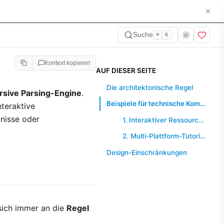
Suche
⌘
K
Kontext kopieren
AUF DIESER SEITE
Die architektonische Regel
rsive Parsing-Engine
.
Beispiele für technische Komposition
teraktive
nisse oder
1. Interaktiver Ressourcenblock
2. Multi-Plattform-Tutorials
Design-Einschränkungen
sich immer an die
Regel