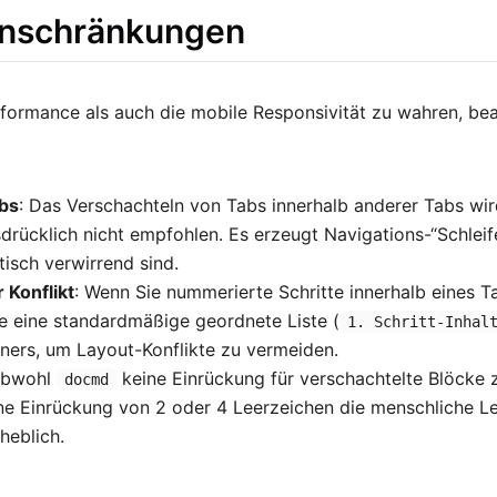
inschränkungen
ormance als auch die mobile Responsivität zu wahren, bea
bs
: Das Verschachteln von Tabs innerhalb anderer Tabs wird
sdrücklich nicht empfohlen. Es erzeugt Navigations-“Schleife
isch verwirrend sind.
 Konflikt
: Wenn Sie nummerierte Schritte innerhalb eines T
e eine standardmäßige geordnete Liste (
1. Schritt-Inhal
ners, um Layout-Konflikte zu vermeiden.
Obwohl
keine Einrückung für verschachtelte Blöcke 
docmd
ine Einrückung von 2 oder 4 Leerzeichen die menschliche 
heblich.