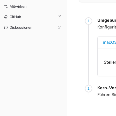
Mitwirken
GitHub
Umgebung
Konfiguri
Diskussionen
macO
Stelle
Kern-Ver
Führen Si