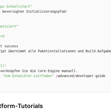
epo Schnellstart"
n bevorzugten Initialisierungspfad
:
matisiert"
rd

t success

ript übernimmt alle Paketinstallationen und Build
-
Aufgabe
ell"
 verknüpfen Sie die Core
-
Engine manuell.

n 
"Zum Entwickler-Leitfaden"
/
advanced
/
developer
-
guide

ttform-Tutorials