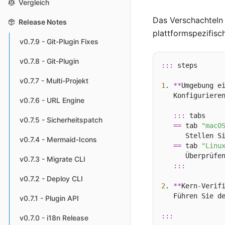
Vergleich
Das Verschachtel
Release Notes
plattformspezifisc
v0.7.9 - Git-Plugin Fixes
v0.7.8 - Git-Plugin
:::
 steps

v0.7.7 - Multi-Projekt
1
. 
**
Umgebung e
   Konfigurieren
v0.7.6 - URL Engine
:::
 tabs

v0.7.5 - Sicherheitspatch
==
 tab 
"macO
      Stellen Si
v0.7.4 - Mermaid-Icons
==
 tab 
"Linu
      Überprüfe
v0.7.3 - Migrate CLI
:::
v0.7.2 - Deploy CLI
2
. 
**
Kern
-
Verif
   Führen Sie de
v0.7.1 - Plugin API
:::
v0.7.0 - i18n Release