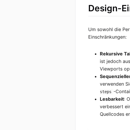
Design-E
Um sowohl die Perf
Einschränkungen:
Rekursive Ta
ist jedoch au
Viewports opt
Sequenzieller
verwenden Si
-Contai
steps
Lesbarkeit
: 
verbessert e
Quellcodes er