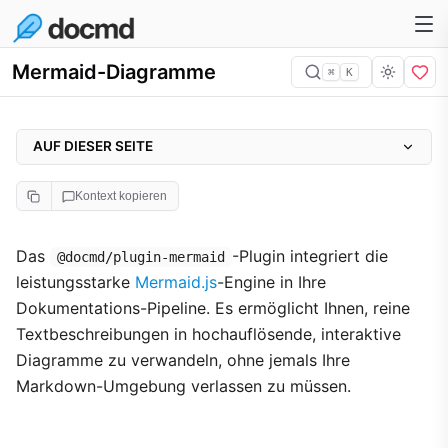
Mermaid-Diagramme
⌘
K
AUF DIESER SEITE
Hauptmerkmale
Kontext kopieren
Konfiguration
Implementierungsgalerie
Das
-Plugin integriert die
@docmd/plugin-mermaid
leistungsstarke
Mermaid.js
-Engine in Ihre
1. Sequenzdiagramme
Dokumentations-Pipeline. Es ermöglicht Ihnen, reine
2. Analytische Diagramme
Textbeschreibungen in hochauflösende, interaktive
3. Git-Workflows
Diagramme zu verwandeln, ohne jemals Ihre
4. Architektur & Icons
Markdown-Umgebung verlassen zu müssen.
Technische Implementierung