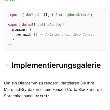
import
 { defineConfig } 
from
'@docmd/core'
;

export
default
defineConfig
({

  plugins
:
 {

    mermaid
:
 {} 
// Aktiviert mit Zero-Config
  }

Implementierungsgalerie
Um ein Diagramm zu rendern, platzieren Sie Ihre
Mermaid-Syntax in einem Fenced Code Block mit der
Sprachkennung
.
mermaid