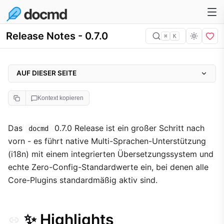
Release Notes - 0.7.0
⌘
K
AUF DIESER SEITE
✨ Highlights
Kontext kopieren
🌍 Internationalisierung (i18n)
🚀 Zero-Config Core-Plugins
Das
0.7.0 Release ist ein großer Schritt nach
docmd
vorn - es führt native Multi-Sprachen-Unterstützung
📝 Vollständiger Changelog
(i18n) mit einem integrierten Übersetzungssystem und
🌍 i18n-Architektur
echte Zero-Config-Standardwerte ein, bei denen alle
🔌 Plugin-System & Engine
Core-Plugins standardmäßig aktiv sind.
🎨 UI & Container
🐛 Fehlerbehebungen (Bug Fixes)
✨ Highlights
🧪 Qualitätssicherung