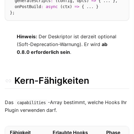
  generateScripts
:
 (config, opts) 
=>
 { ... },

  onPostBuild
:
async
 (ctx) 
=>
 { ... }

Hinweis:
Der Deskriptor ist derzeit optional
(Soft-Deprecation-Warnung). Er wird
ab
0.8.0 erforderlich sein
.
Kern-Fähigkeiten
Das
-Array bestimmt, welche Hooks Ihr
capabilities
Plugin verwenden darf.
Fähigkeit
Erlaubte Hooks
Phase