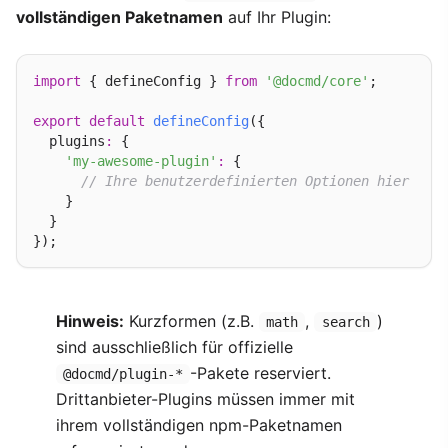
vollständigen Paketnamen
auf Ihr Plugin:
import
 { defineConfig } 
from
'@docmd/core'
;

export
default
defineConfig
({

  plugins
:
 {

'my-awesome-plugin'
:
 {

// Ihre benutzerdefinierten Optionen hier
    }

  }

Hinweis:
Kurzformen (z.B.
,
)
math
search
sind ausschließlich für offizielle
-Pakete reserviert.
@docmd/plugin-*
Drittanbieter-Plugins müssen immer mit
ihrem vollständigen npm-Paketnamen