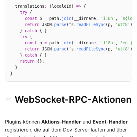
  translations
:
 (localeId) 
=>
 {

try
 {

const
 p 
=
 path.
join
(__dirname, 
'i18n'
, 
`${loc
return
 JSON.
parse
(fs.
readFileSync
(p, 
'utf8'
));
    } 
catch
 { }

try
 {

const
 p 
=
 path.
join
(__dirname, 
'i18n'
, 
'en.js
return
 JSON.
parse
(fs.
readFileSync
(p, 
'utf8'
));
    } 
catch
 { }

return
 {};

  }

WebSocket-RPC-Aktionen
Plugins können
Aktions-Handler
und
Event-Handler
registrieren, die auf dem Dev-Server laufen und über