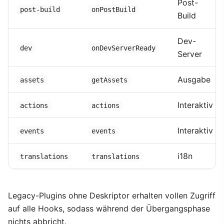
Post-
post-build
onPostBuild
Build
Dev-
dev
onDevServerReady
Server
Ausgabe
assets
getAssets
Interaktiv
actions
actions
Interaktiv
events
events
i18n
translations
translations
Legacy-Plugins ohne Deskriptor erhalten vollen Zugriff
auf alle Hooks, sodass während der Übergangsphase
nichts abbricht.