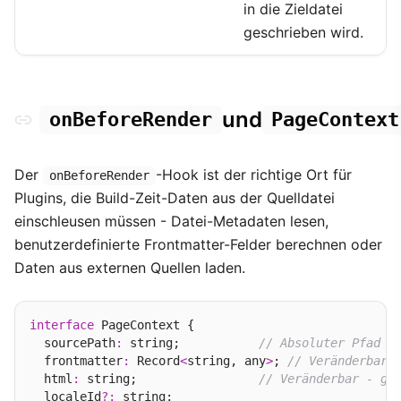
in die Zieldatei
geschrieben wird.
und
onBeforeRender
PageContext
Der
-Hook ist der richtige Ort für
onBeforeRender
Plugins, die Build-Zeit-Daten aus der Quelldatei
einschleusen müssen - Datei-Metadaten lesen,
benutzerdefinierte Frontmatter-Felder berechnen oder
Daten aus externen Quellen laden.
interface
 PageContext {

  sourcePath
:
 string;           
// Absoluter Pfad z
  frontmatter
:
 Record
<
string, any
>
; 
// Veränderbar 
  html
:
 string;                 
// Veränderbar - ge
  localeId
?:
 string;
