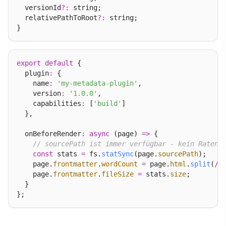
  versionId
?:
 string;

  relativePathToRoot
?:
 string;

export
default
 {

  plugin
:
 {

    name
:
'my-metadata-plugin'
,

    version
:
'1.0.0'
,

    capabilities
:
 [
'build'
]

  },

  onBeforeRender
:
async
 (page) 
=>
 {

// sourcePath ist immer verfügbar - kein Raten 
const
 stats 
=
 fs.
statSync
(page.
sourcePath
);

    page.
frontmatter
.
wordCount
=
 page.
html
.
split
(
/
\
    page.
frontmatter
.
fileSize
=
 stats.
size
;

  }
