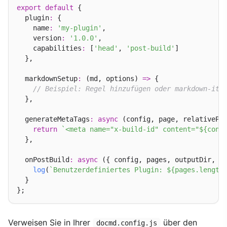
export
default
 {

  plugin
:
 {

    name
:
'my-plugin'
,

    version
:
'1.0.0'
,

    capabilities
:
 [
'head'
, 
'post-build'
]

  },

  markdownSetup
:
 (md, options) 
=>
 {

// Beispiel: Regel hinzufügen oder markdown-it-
  },

  generateMetaTags
:
async
 (config, page, relativePa
return
`<meta name="x-build-id" content="${conf
  },

  onPostBuild
:
async
 ({ config, pages, outputDir, l
log
(
`Benutzerdefiniertes Plugin: ${pages.length
  }

Verweisen Sie in Ihrer
über den
docmd.config.js