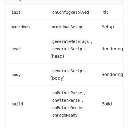
Init
init
onConfigResolved
Setup
markdown
markdownSetup
,
generateMetaTags
Rendering
head
generateScripts
(head)
generateScripts
Rendering
body
(body)
,
onBeforeParse
,
onAfterParse
Build
build
,
onBeforeRender
onPageReady