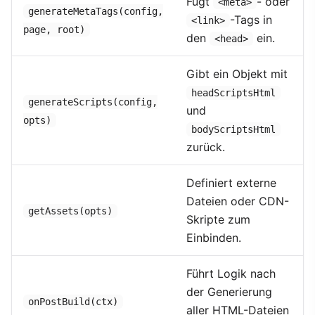
Fügt
- oder
<meta>
generateMetaTags(config,
-Tags in
<link>
page, root)
den
ein.
<head>
Gibt ein Objekt mit
headScriptsHtml
generateScripts(config,
und
opts)
bodyScriptsHtml
zurück.
Definiert externe
Dateien oder CDN-
getAssets(opts)
Skripte zum
Einbinden.
Führt Logik nach
der Generierung
onPostBuild(ctx)
aller HTML-Dateien