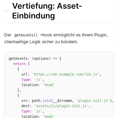
Vertiefung: Asset-
Einbindung
Der
-Hook ermöglicht es Ihrem Plugin,
getAssets()
clientseitige Logik sicher zu bündeln.
getAssets
:
 (options) 
=>
 {

return
 [

    {

      url
:
'https://cdn.example.com/lib.js'
,

type
:
'js'
,

      location
:
'head'
    },

    {

      src
:
 path.
join
(__dirname, 
'plugin-init.js'
),

      dest
:
'assets/js/plugin-init.js'
,

type
:
'js'
,

      location
:
'body'