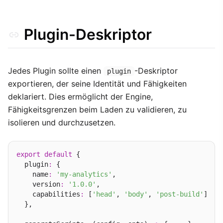
WebSocket-RPC-Aktionen
Plugin-Deskriptor
Best Practices
Jedes Plugin sollte einen
-Deskriptor
plugin
exportieren, der seine Identität und Fähigkeiten
deklariert. Dies ermöglicht der Engine,
Fähigkeitsgrenzen beim Laden zu validieren, zu
isolieren und durchzusetzen.
export
default
 {

  plugin
:
 {

    name
:
'my-analytics'
,

    version
:
'1.0.0'
,

    capabilities
:
 [
'head'
, 
'body'
, 
'post-build'
]

  },
