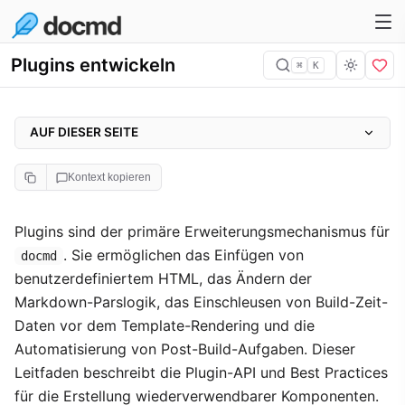
Plugins entwickeln
⌘
K
AUF DIESER SEITE
Plugin-Deskriptor
Kontext kopieren
Kern-Fähigkeiten
Plugin-API-Referenz
Plugins sind der primäre Erweiterungsmechanismus für
. Sie ermöglichen das Einfügen von
Ein lokales Plugin erstellen
docmd
benutzerdefiniertem HTML, das Ändern der
Plugin-Isolierung
Markdown-Parslogik, das Einschleusen von Build-Zeit-
Lebenszyklus-Hooks
Daten vor dem Template-Rendering und die
onBeforeRender und PageContext
Automatisierung von Post-Build-Aufgaben. Dieser
Leitfaden beschreibt die Plugin-API und Best Practices
Vertiefung: Asset-Einbindung
für die Erstellung wiederverwendbarer Komponenten.
Plugins übersetzen (i18n)