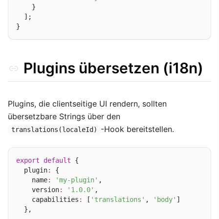
    }

  ];

Plugins übersetzen (i18n)
Plugins, die clientseitige UI rendern, sollten
übersetzbare Strings über den
-Hook bereitstellen.
translations(localeId)
export
default
 {

  plugin
:
 {

    name
:
'my-plugin'
,

    version
:
'1.0.0'
,

    capabilities
:
 [
'translations'
, 
'body'
]

  },
