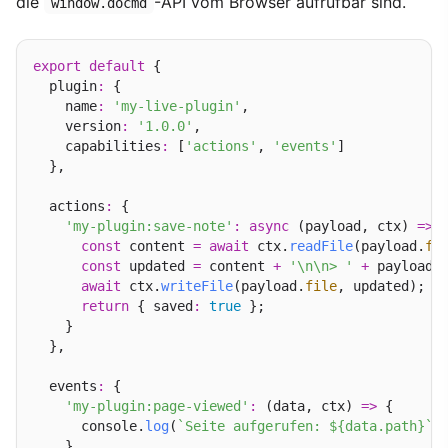
die
-API vom Browser aufrufbar sind.
window.docmd
export
default
 {

  plugin
:
 {

    name
:
'my-live-plugin'
,

    version
:
'1.0.0'
,

    capabilities
:
 [
'actions'
, 
'events'
]

  },

  actions
:
 {

'my-plugin:save-note'
:
async
 (payload, ctx) 
=>
 {
const
 content 
=
await
 ctx.
readFile
(payload.
fi
const
 updated 
=
 content 
+
'\n\n> '
+
 payload.
await
 ctx.
writeFile
(payload.
file
, updated);

return
 { saved
:
true
 };

    }

  },

  events
:
 {

'my-plugin:page-viewed'
:
 (data, ctx) 
=>
 {

      console.
log
(
`Seite aufgerufen: ${data.path}`
);
    }
