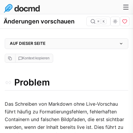
Änderungen vorschauen
⌘
K
AUF DIESER SEITE
Problem
Kontext kopieren
Warum es wichtig ist
Ansatz
Problem
Implementierung
1. Sofortige lokale Vorschau
2. Cloudbasierte Preview-Umgebungen
Das Schreiben von Markdown ohne Live-Vorschau
führt häufig zu Formatierungsfehlern, fehlerhaften
3. Gemeinsame Reviews mit Threads
Containern und falschen Bildpfaden, die erst sichtbar
Abwägungen
werden, wenn der Inhalt bereits live ist. Dies führt zu