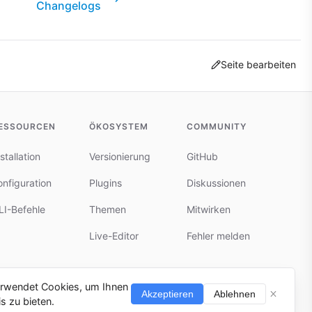
Changelogs
Seite bearbeiten
ESSOURCEN
ÖKOSYSTEM
COMMUNITY
stallation
Versionierung
GitHub
onfiguration
Plugins
Diskussionen
LI-Befehle
Themen
Mitwirken
Live-Editor
Fehler melden
erwendet Cookies, um Ihnen
Akzeptieren
Ablehnen
s zu bieten.