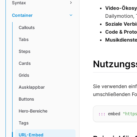
Syntax
Video-Ökosy
Container
Dailymotion, 
Soziale Verb
Callouts
Code & Proto
Musikdienste
Tabs
Steps
Nutzungs
Cards
Grids
Sie verwenden ein
Ausklappbar
umschließenden For
Buttons
Hero-Bereiche
:::
 embed 
"http
Tags
URL-Embed