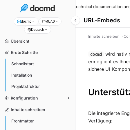
v0.9.0 is live!
— Read the latest technical documentation and
URL-Embeds
docmd
v0.7.0
Deutsch
Inhalte schreiben
Con
Übersicht
Erste Schritte
wird nativ
docmd
ermöglicht es Ihnen
Schnellstart
sichere UI-Kompon
Installation
Projektstruktur
Unterstüt
Konfiguration
Inhalte schreiben
Die integrierte Eng
Verfügung:
Frontmatter