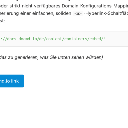
s oder strikt nicht verfügbares Domain-Konfigurations-Mappin
nerierung einer einfachen, soliden
-Hyperlink-Schaltfläc
<a>
st:
s://docs.docmd.io/de/content/containers/embed/"
 das zu generieren, was Sie unten sehen würden)
.io link