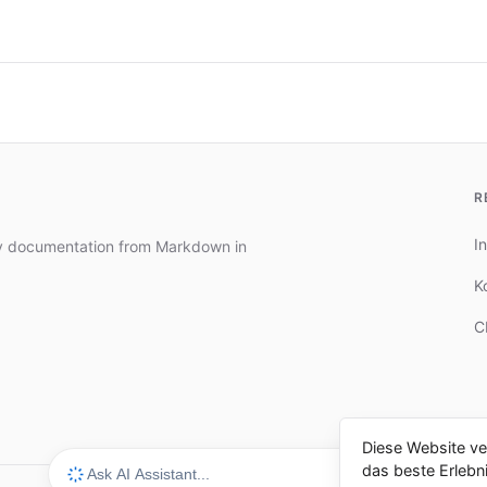
R
In
dy documentation from Markdown in
K
C
Diese Website v
das beste Erlebni
⌘I