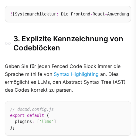
!
[Systemarchitektur
:
 Die Frontend
-
React
-
Anwendung k
3. Explizite Kennzeichnung von
Codeblöcken
Geben Sie für jeden Fenced Code Block immer die
Sprache mithilfe von
Syntax Highlighting
an. Dies
ermöglicht es LLMs, den Abstract Syntax Tree (AST)
des Codes korrekt zu parsen.
// docmd.config.js
export
default
 {

  plugins
:
 [
'llms'
]
