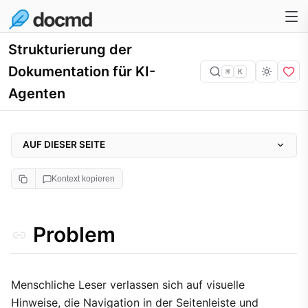
Strukturierung der
Dokumentation für KI-
⌘
K
Agenten
AUF DIESER SEITE
Problem
Kontext kopieren
Warum es wichtig ist
Ansatz
Problem
Implementierung
1. Strenge Überschriftenhierarchie
2. Beschreibende Metadaten für Medien
Menschliche Leser verlassen sich auf visuelle
Hinweise, die Navigation in der Seitenleiste und
3. Explizite Kennzeichnung von Codeblöcken