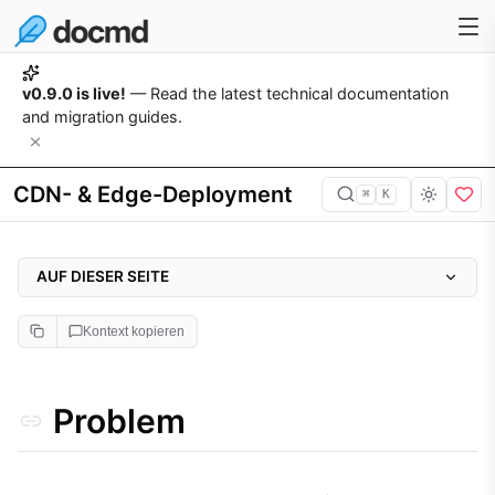
v0.9.0 is live!
— Read the latest technical documentation
and migration guides.
CDN- & Edge-Deployment
⌘
K
AUF DIESER SEITE
Problem
Kontext kopieren
Warum es wichtig ist
Ansatz
Problem
Implementierung
1. Plattform wählen