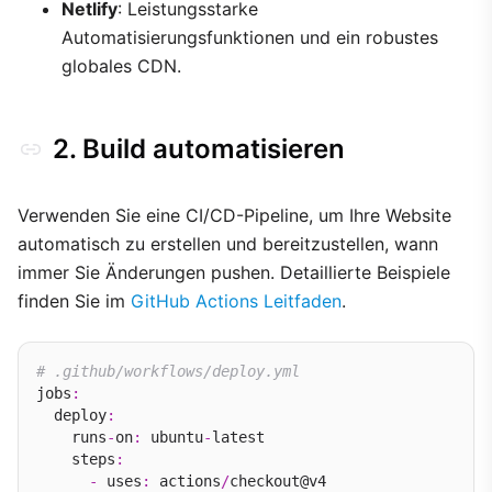
Netlify
: Leistungsstarke
Automatisierungsfunktionen und ein robustes
globales CDN.
2. Build automatisieren
Verwenden Sie eine CI/CD-Pipeline, um Ihre Website
automatisch zu erstellen und bereitzustellen, wann
immer Sie Änderungen pushen. Detaillierte Beispiele
finden Sie im
GitHub Actions Leitfaden
.
# .github/workflows/deploy.yml
jobs
:
  deploy
:
    runs
-
on
:
 ubuntu
-
latest

    steps
:
-
 uses
:
 actions
/
checkout@v4
