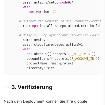
-
 uses
:
 actions
/
setup
-
node
@v4

with
:
node
-
version
:
22
# Buildet die Website in das Standard-Verzeic
-
 run
:
npm
 install 
&&
 npx @docmd
/
core build

# Beispiel: Deployment auf Cloudflare Pages
-
 name
:
 Deploy

        uses
:
 cloudflare
/
pages
-
action@v1

with
:
          apiToken
:
 ${{ secrets.
CF_API_TOKEN
 }}

          accountId
:
 ${{ secrets.
CF_ACCOUNT_ID
 }}

          projectName
:
 mein
-
projekt

          directory
:
3. Verifizierung
Nach dem Deployment können Sie Ihre globale