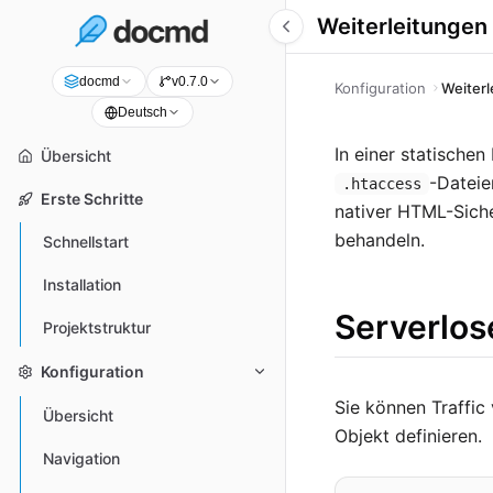
Weiterleitungen
docmd
v0.7.0
Konfiguration
Weiter
Deutsch
In einer statische
Übersicht
-Dateie
.htaccess
Erste Schritte
nativer HTML-Sich
behandeln.
Schnellstart
Installation
Serverlos
Projektstruktur
Konfiguration
Sie können Traffic
Übersicht
Objekt definieren.
Navigation