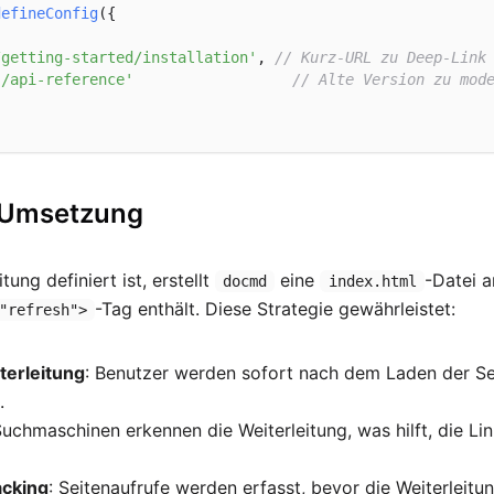
defineConfig
({

/getting-started/installation'
, 
// Kurz-URL zu Deep-Link
'/api-reference'
// Alte Version zu mod
 Umsetzung
tung definiert ist, erstellt
eine
-Datei a
docmd
index.html
-Tag enthält. Diese Strategie gewährleistet:
"refresh">
terleitung
: Benutzer werden sofort nach dem Laden der Se
.
Suchmaschinen erkennen die Weiterleitung, was hilft, die Lin
acking
: Seitenaufrufe werden erfasst, bevor die Weiterleitu