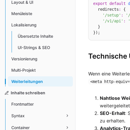
Layout & UI
export
default
  redirects
:
 {

Menüleiste
'/setup'
:
'
'/v1/api'
:
Lokalisierung
  }

Übersetzte Inhalte
UI-Strings & SEO
Technische
Versionierung
Multi-Projekt
Wenn eine Weiterlei
Weiterleitungen
<meta http-equiv=
Inhalte schreiben
Nahtlose Wei
Frontmatter
weitergeleitet
SEO-Erhalt
: 
Syntax
zu erhalten.
Container
Analytics-Tr