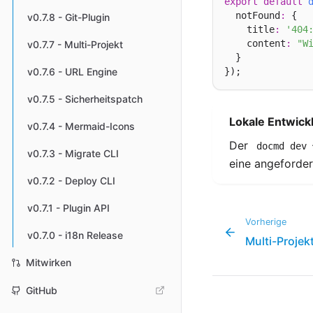
export
default
  notFound
:
 {

v0.7.8 - Git-Plugin
    title
:
'404
    content
:
"W
v0.7.7 - Multi-Projekt
  }

v0.7.6 - URL Engine
v0.7.5 - Sicherheitspatch
Lokale Entwick
v0.7.4 - Mermaid-Icons
Der
docmd dev
v0.7.3 - Migrate CLI
eine angeforder
v0.7.2 - Deploy CLI
v0.7.1 - Plugin API
Vorherige
v0.7.0 - i18n Release
Multi-Projek
Mitwirken
GitHub