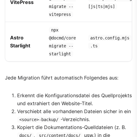
VitePress
migrate --
[js|ts|mjs]
vitepress
npx
Astro
/
@docmd/core
astro.config.mjs
Starlight
migrate --
.ts
starlight
Jede Migration führt automatisch Folgendes aus:
Erkennt die Konfigurationsdatei des Quellprojekts
und extrahiert den Website-Titel.
Verschiebt alle vorhandenen Dateien sicher in ein
-Verzeichnis.
<source>-backup/
Kopiert die Dokumentations-Quelldateien (z. B.
,
usw.) in die
docs/
src/content/docs/