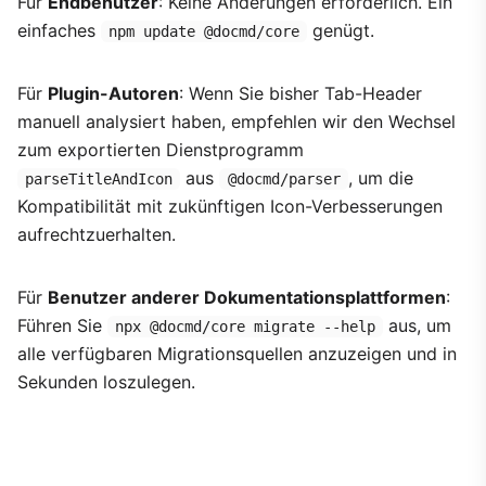
Für
Endbenutzer
: Keine Änderungen erforderlich. Ein
einfaches
genügt.
npm update @docmd/core
Für
Plugin-Autoren
: Wenn Sie bisher Tab-Header
manuell analysiert haben, empfehlen wir den Wechsel
zum exportierten Dienstprogramm
aus
, um die
parseTitleAndIcon
@docmd/parser
Kompatibilität mit zukünftigen Icon-Verbesserungen
aufrechtzuerhalten.
Für
Benutzer anderer Dokumentationsplattformen
:
Führen Sie
aus, um
npx @docmd/core migrate --help
alle verfügbaren Migrationsquellen anzuzeigen und in
Sekunden loszulegen.