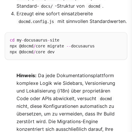
Standard-
-Struktur von
.
docs/
docmd
Erzeugt eine sofort einsatzbereite
mit sinnvollen Standardwerten.
docmd.config.js
cd
 my
-
docusaurus
-
site

npx @docmd
/
core migrate 
--
docusaurus

npx @docmd
/
Hinweis:
Da jede Dokumentationsplattform
komplexe Logik wie Sidebars, Versionierung
und Lokalisierung (i18n) über proprietären
Code oder APIs abwickelt, versucht
docmd
nicht, diese Konfigurationen automatisch zu
übersetzen, um zu vermeiden, dass Ihr Build
zerstört wird. Die Migrations-Engine
konzentriert sich ausschließlich darauf, Ihre