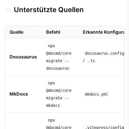
Unterstützte Quellen
Quelle
Befehl
Erkannte Konfigurat
npx
@docmd/core
docusaurus.config.j
Docusaurus
/
migrate --
.ts
docusaurus
npx
@docmd/core
MkDocs
mkdocs.yml
migrate --
mkdocs
npx
@docmd/core
.vitepress/config.