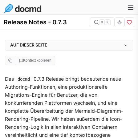
Release Notes - 0.7.3
⌘
K
AUF DIESER SEITE
✨ Highlights
Kontext kopieren
🚀 Multi-Service-Migrations-Engine
Unterstützte Quellen
Das
0.7.3 Release bringt bedeutende neue
docmd
Authoring-Funktionen, eine produktionsreife
📝 Code-Block-Titel
Migrations-Engine für Benutzer, die von
📊 Interaktive Mermaid-Diagramme
konkurrierenden Plattformen wechseln, und eine
✨ Isomorphe Container-Icons
komplette Überarbeitung der Mermaid-Diagramm-
Icons in Tabs
Rendering-Pipeline. Wir haben außerdem die Icon-
Rendering-Logik in allen interaktiven Containern
⚡ Erstklassige Bun-Unterstützung
vereinheitlicht und eine tief kontextbezogene
🧭 Kontextbezogene Paginierungsnavigation