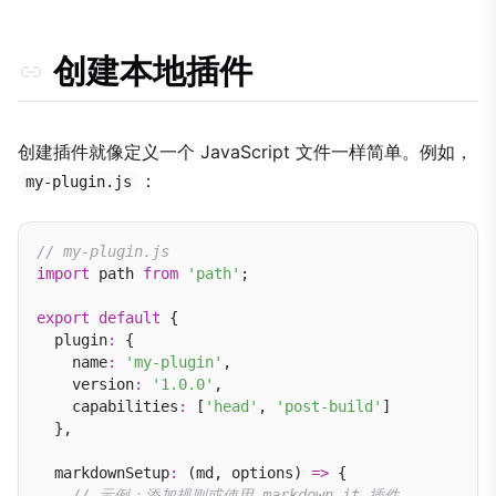
创建本地插件
创建插件就像定义一个 JavaScript 文件一样简单。例如，
：
my-plugin.js
// my-plugin.js
import
 path 
from
'path'
;

export
default
 {

  plugin
:
 {

    name
:
'my-plugin'
,

    version
:
'1.0.0'
,

    capabilities
:
 [
'head'
, 
'post-build'
]

  },

  markdownSetup
:
 (md, options) 
=>
 {

// 示例：添加规则或使用 markdown-it 插件