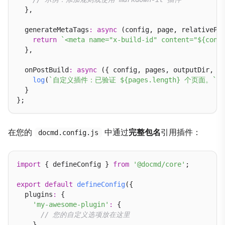
  },

  generateMetaTags
:
async
 (config, page, relativePa
return
`<meta name="x-build-id" content="${conf
  },

  onPostBuild
:
async
 ({ config, pages, outputDir, l
log
(
`自定义插件：已验证 ${pages.length} 个页面。`
);

  }

在您的
中通过
完整包名
引用插件：
docmd.config.js
import
 { defineConfig } 
from
'@docmd/core'
;

export
default
defineConfig
({

  plugins
:
 {

'my-awesome-plugin'
:
 {

// 您的自定义选项放在这里
    }
