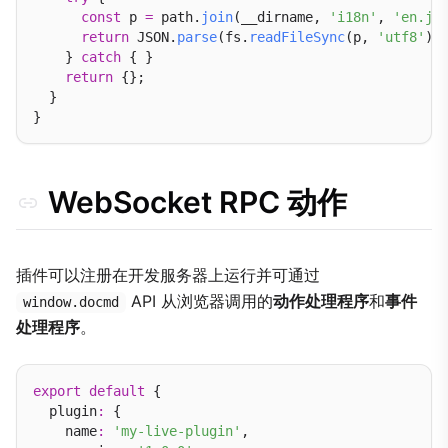
const
 p 
=
 path.
join
(__dirname, 
'i18n'
, 
'en.js
return
 JSON.
parse
(fs.
readFileSync
(p, 
'utf8'
));
    } 
catch
 { }

return
 {};

  }

WebSocket RPC 动作
插件可以注册在开发服务器上运行并可通过
API 从浏览器调用的
动作处理程序
和
事件
window.docmd
处理程序
。
export
default
 {

  plugin
:
 {

    name
:
'my-live-plugin'
,
