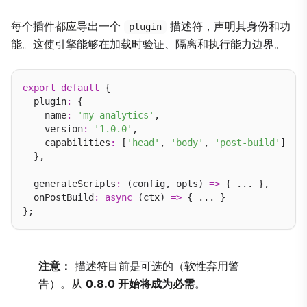
WebSocket RPC 动作
每个插件都应导出一个
描述符，声明其身份和功
plugin
最佳实践
能。这使引擎能够在加载时验证、隔离和执行能力边界。
export
default
 {

  plugin
:
 {

    name
:
'my-analytics'
,

    version
:
'1.0.0'
,

    capabilities
:
 [
'head'
, 
'body'
, 
'post-build'
]

  },

  generateScripts
:
 (config, opts) 
=>
 { ... },

  onPostBuild
:
async
 (ctx) 
=>
 { ... }

注意：
描述符目前是可选的（软性弃用警
告）。从
0.8.0 开始将成为必需
。