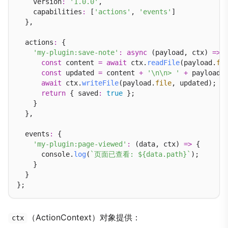
    version
:
'1.0.0'
,

    capabilities
:
 [
'actions'
, 
'events'
]

  },

  actions
:
 {

'my-plugin:save-note'
:
async
 (payload, ctx) 
=>
 {
const
 content 
=
await
 ctx.
readFile
(payload.
fi
const
 updated 
=
 content 
+
'\n\n> '
+
 payload.
await
 ctx.
writeFile
(payload.
file
, updated);

return
 { saved
:
true
 };

    }

  },

  events
:
 {

'my-plugin:page-viewed'
:
 (data, ctx) 
=>
 {

      console.
log
(
`页面已查看: ${data.path}`
);

    }

  }

（ActionContext）对象提供：
ctx