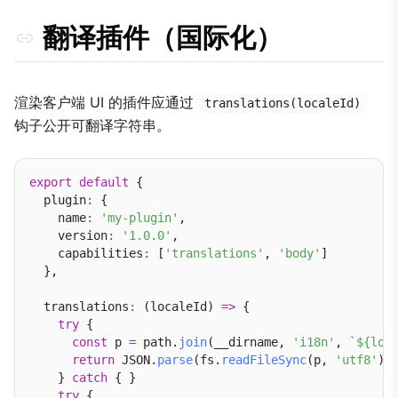
翻译插件（国际化）
渲染客户端 UI 的插件应通过
translations(localeId)
钩子公开可翻译字符串。
export
default
 {

  plugin
:
 {

    name
:
'my-plugin'
,

    version
:
'1.0.0'
,

    capabilities
:
 [
'translations'
, 
'body'
]

  },

  translations
:
 (localeId) 
=>
 {

try
 {

const
 p 
=
 path.
join
(__dirname, 
'i18n'
, 
`${loc
return
 JSON.
parse
(fs.
readFileSync
(p, 
'utf8'
));
    } 
catch
 { }

try
 {
