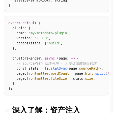
  relativePathToRoot
?:
 string;

export
default
 {

  plugin
:
 {

    name
:
'my-metadata-plugin'
,

    version
:
'1.0.0'
,

    capabilities
:
 [
'build'
]

  },

  onBeforeRender
:
async
 (page) 
=>
 {

// sourcePath 始终可用 - 无需猜测或路径构建
const
 stats 
=
 fs.
statSync
(page.
sourcePath
);

    page.
frontmatter
.
wordCount
=
 page.
html
.
split
(
/
\
    page.
frontmatter
.
fileSize
=
 stats.
size
;

  }

深入了解：资产注入