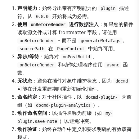
声明能力
：始终导出带有声明能力的
描述
plugin
符。从
开始将成为必需。
0.8.0
使用
进行数据注入
：如果您的插件
onBeforeRender
读取源文件或计算 frontmatter 字段，请使用
- 而不是
。
onBeforeRender
generateMetaTags
在
中始终可用。
sourcePath
PageContext
异步/等待
：始终对
、
onPostBuild
和动作处理程序使用
函
onBeforeRender
async
数。
无状态
：避免在插件对象中维护状态，因为
docmd
可能在开发重建期间重新初始化插件。
命名约定
：对于社区插件，以
为前
docmd-plugin-
缀（如
）。
docmd-plugin-analytics
动作命名空间
：以插件名称为前缀（如
my-
）以避免冲突。
plugin:save-note
动作验证
：始终在动作中定义和要求明确的有效载荷
模式。