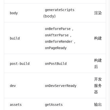
generateScripts
渲染
body
(body)
,
onBeforeParse
,
onAfterParse
构建
build
,
onBeforeRender
onPageReady
构建
post-build
onPostBuild
后
开发
服务
dev
onDevServerReady
器
输出
assets
getAssets