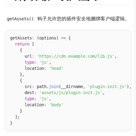
钩子允许您的插件安全地捆绑客户端逻辑。
getAssets()
getAssets
:
 (options) 
=>
 {

return
 [

    {

      url
:
'https://cdn.example.com/lib.js'
,

type
:
'js'
,

      location
:
'head'
    },

    {

      src
:
 path.
join
(__dirname, 
'plugin-init.js'
),

      dest
:
'assets/js/plugin-init.js'
,

type
:
'js'
,

      location
:
'body'
    }

  ];
