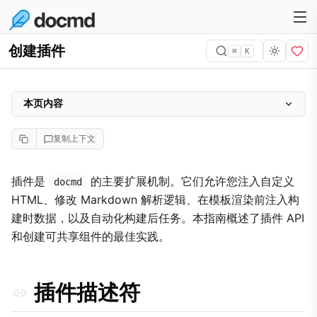
创建插件
⌘
K
本页内容
插件描述符
复制上下文
核心能力
插件 API 参考
插件是
的主要扩展机制。它们允许您注入自定义
docmd
HTML、修改 Markdown 解析逻辑、在模板渲染前注入构
创建本地插件
建时数据，以及自动化构建后任务。本指南概述了插件 API
插件隔离
和创建可共享组件的最佳实践。
生命周期钩子
onBeforeRender 和 PageContext
插件描述符
深入了解：资产注入
翻译插件（国际化）