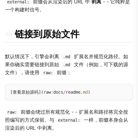
前缀会从渲染后的 URL 中
剥离
- - 它纯粹是
external:
一个构建时信号。
链接到原始文件
默认情况下，引擎会剥离
扩展名并规范化路径。如
.md
果你确实需要链接到原始
文件（例如，可下载的源
.md
文件），请使用
前缀：
raw:
[查看原始源码](raw
:
docs
/
readme.
md
前缀会绕过所有规范化 - - 扩展名和路径将完全按
raw:
照编写的方式保留。与
一样，前缀本身会从
external:
渲染后的 URL 中剥离。