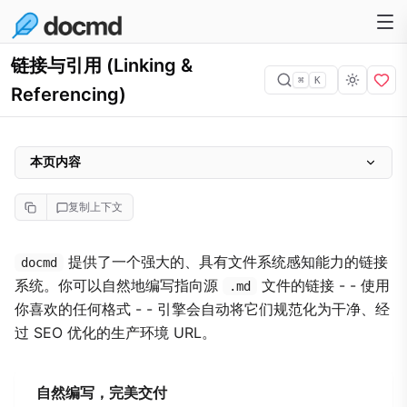
链接与引用 (Linking &
⌘
K
Referencing)
本页内容
URL 规范化是如何工作的
复制上下文
内部链接解析
章节锚点 (深层链接)
提供了一个强大的、具有文件系统感知能力的链接
docmd
系统。你可以自然地编写指向源
文件的链接 - - 使用
在新标签页中打开链接
.md
你喜欢的任何格式 - - 引擎会自动将它们规范化为干净、经
链接到原始文件
过 SEO 优化的生产环境 URL。
按钮容器 (Button Containers)
标签链接 (Tag Links)
自然编写，完美交付
导航配置