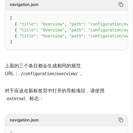
navigation.json
[

  { 
"title"
:
"Overview"
, 
"path"
:
"configuration/ove
  { 
"title"
:
"Overview"
, 
"path"
:
"configuration/ove
  { 
"title"
:
"Overview"
, 
"path"
:
"configuration/ove
上面的三个条目都会生成相同的规范
URL：
。
/configuration/overview/
对于应该在新标签页中打开的导航项目，请使用
标志：
external
navigation.json