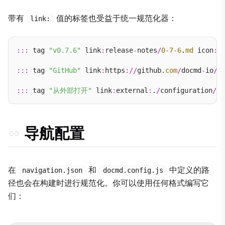
带有
值的标签也受益于统一规范化器：
link:
:::
 tag 
"v0.7.6"
 link
:
release
-
notes
/
0
-
7
-
6
.
md
 icon
:
t
:::
 tag 
"GitHub"
 link
:
https
://
github.
com
/
docmd
-
io
/
d
:::
 tag 
"从外部打开"
 link
:
external
:
.
/
configuration
/
ov
导航配置
在
和
中定义的路
navigation.json
docmd.config.js
径也会在构建时进行规范化。你可以使用任何格式编写它
们：