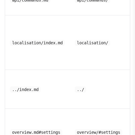
api/commands.md
api/commands/
localisation/index.md
localisation/
../index.md
../
overview.md#settings
overview/#settings