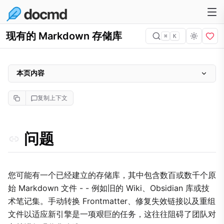
现有的 Markdown 存储库
⌘
K
本页内容
问题
复制上下文
为什么重要
方法
问题
实施
1. 即时引导
2. 自动导航 (Auto-Router)
您可能有一个已经建立的存储库，其中包含数百或数千个原
始 Markdown 文件 - - 例如旧的 Wiki、Obsidian 库或技
3. 智能标题推断
术笔记集。手动转换 Frontmatter、修复失效链接以及重组
4. 弹性的语法处理
文件以适应新引擎是一项艰巨的任务，这往往阻碍了团队对
权衡