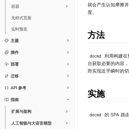
就会产生认知摩擦并
容器
度。
无样式页面
实时预览
方法
主题
插件
利用构建在
docmd
台获取必要的内容，
部署
而实现近乎瞬时的切
迁移
API 参考
实施
指南
扩展与架构
的 SPA
docmd
人工智能与大语言模型