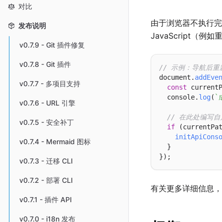
对比
由于浏览器不执行
发布说明
JavaScript
v0.7.9 - Git 插件修复
v0.7.8 - Git 插件
// 示例：导航后
document.
addEve
v0.7.7 - 多项目支持
const
 current
  console.
log
(
`
v0.7.6 - URL 引擎
// 在此处编写
v0.7.5 - 安全补丁
if
 (currentPa
initApiCons
v0.7.4 - Mermaid 图标
  }

v0.7.3 - 迁移 CLI
v0.7.2 - 部署 CLI
有关更多详细信息
v0.7.1 - 插件 API
v0.7.0 - i18n 发布