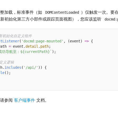
完整加载，标准事件（如
）仅触发一次。要
DOMContentLoaded
（例如重新初始化第三方小部件或跟踪页面视图），您应该监听
docmd:
重新初始化自定义组件
ntListener
(
'docmd:page-mounted'
, (event) 
=>
 {

Path 
=
 event.
detail
.
path
;

成功导航至：${currentPath}`
);

自定义逻辑
th.
includes
(
'/api/'
)) {

ole
();

，请参阅
客户端事件
文档。