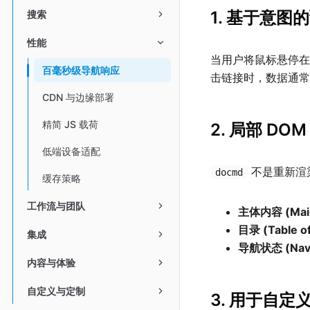
1. 基于意图
搜索
性能
当用户将鼠标悬停在
百毫秒级导航响应
击链接时，数据通常
CDN 与边缘部署
精简 JS 载荷
2. 局部 DO
低端设备适配
不是重新渲
docmd
缓存策略
工作流与团队
主体内容 (Main
目录 (Table of
集成
导航状态 (Navig
内容与体验
自定义与定制
3. 用于自