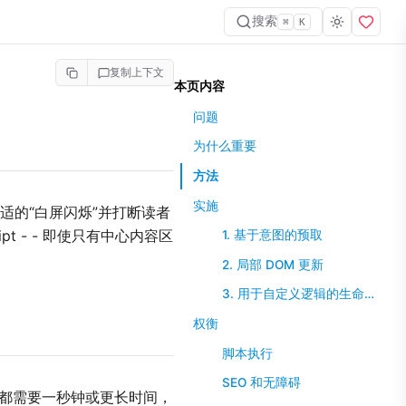
搜索
⌘
K
复制上下文
本页内容
问题
为什么重要
方法
实施
适的“白屏闪烁”并打断读者
pt - - 即使只有中心内容区
1. 基于意图的预取
2. 局部 DOM 更新
3. 用于自定义逻辑的生命周期事件
权衡
脚本执行
SEO 和无障碍
换都需要一秒钟或更长时间，