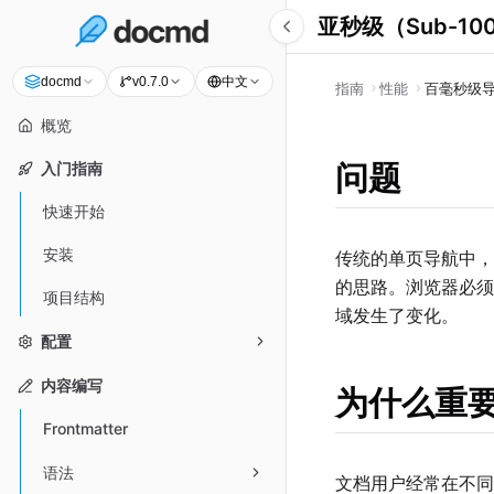
亚秒级（Sub-10
中文
docmd
v0.7.0
指南
性能
百毫秒级
概览
问题
入门指南
快速开始
安装
传统的单页导航中，
的思路。浏览器必须丢弃
项目结构
域发生了变化。
配置
内容编写
为什么重
Frontmatter
语法
文档用户经常在不同