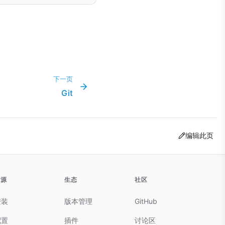
frac{n(n+1)(2n+1)}{6}
下一页
Git
编辑此页
资源
生态
社区
安装
版本管理
GitHub
配置
插件
讨论区