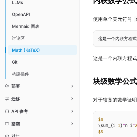
内联数学公式
LLMs
OpenAPI
使用单个美元符号
Mermaid 图表
讨论区
这是一个内联方程式
Math (KaTeX)
这是一个内联方程式
Git
构建插件
块级数学公式
部署
迁移
对于较宽的数学证
API 参考
$$
指南
\sum_{i
=
1
}
^
n i
^
$$
对比