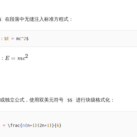
在段落中无缝注入标准方程式：
$
：
$E
=
 mc
^
2
2
E =
=
：
E
m
c
mc^2
明或独立公式，使用双美元符号
进行块级格式化：
$$
2
=
 \frac{
n
(n
+
1
)(2n
+
1
)}{
6