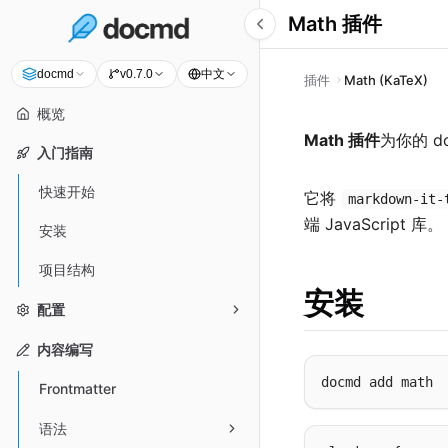
Math 插件
中文
docmd
v0.7.0
插件
Math (KaTeX)
概览
Math 插件
为你的 do
入门指南
快速开始
它将
markdown-it-
端 JavaScript 库。
安装
项目结构
安装
配置
内容编写
Frontmatter
语法