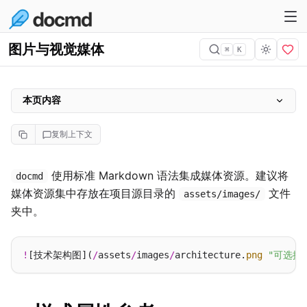
图片与视觉媒体
⌘
K
本页内容
样式属性参考
复制上下文
动态缩放
对齐与布局
使用标准 Markdown 语法集成媒体资源。建议将
docmd
媒体资源集中存放在项目源目录的
文件
结构化媒体元素
assets/images/
夹中。
图片标题
图片画廊
!
[技术架构图](
/
assets
/
images
/
architecture.
png
"可选提
交互式 Lightbox 缩放