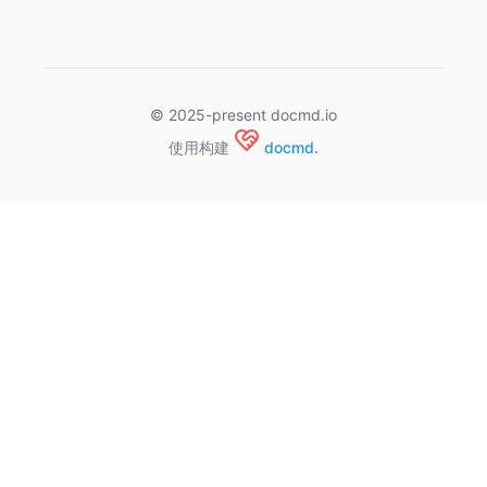
© 2025-present docmd.io
使用构建
docmd.