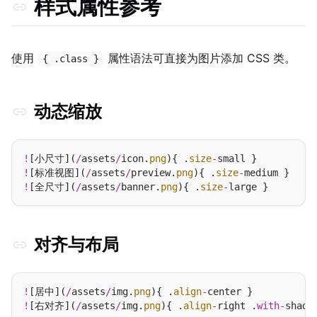
样式属性参考
使用
属性语法可直接为图片添加 CSS 类。
{ .class }
动态缩放
!
[小尺寸](
/
assets
/
icon.
png
){ .
size
-
!
[标准视图](
/
assets
/
preview.
png
){ .
size
-
!
[全尺寸](
/
assets
/
banner.
png
){ .
size
-
对齐与布局
!
[居中](
/
assets
/
img.
png
){ .
align
-
!
[右对齐](
/
assets
/
img.
png
){ .
align
-
right .
with
-
shado