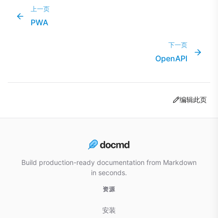
上一页
PWA
下一页
OpenAPI
编辑此页
Build production-ready documentation from Markdown
in seconds.
资源
安装