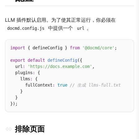
LLM 插件默认启用。为了使其正常运行，你必须在
中提供一个
。
docmd.config.js
url
import
 { defineConfig } 
from
'@docmd/core'
;

export
default
defineConfig
({

  url
:
'https://docs.example.com'
,

  plugins
:
 {

    llms
:
 {

      fullContext
:
true
// 生成 llms-full.txt
    }

  }

排除页面