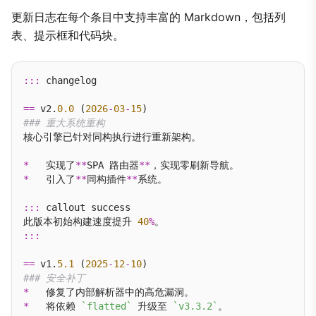
更新日志在每个条目中支持丰富的 Markdown，包括列
表、提示框和代码块。
:::
 changelog

==
 v2.
0.0
 (
2026
-
03
-
15
### 重大系统重构
核心引擎已针对同构执行进行重新架构。

*
   实现了
**
SPA 路由器
**
*
   引入了
**
同构插件
**
系统。

:::
 callout success

此版本初始构建速度提升 
40
%
:::
==
 v1.
5.1
 (
2025
-
12
-
10
### 安全补丁
*
*
   将依赖 
`flatted`
 升级至 
`v3.3.2`
。
