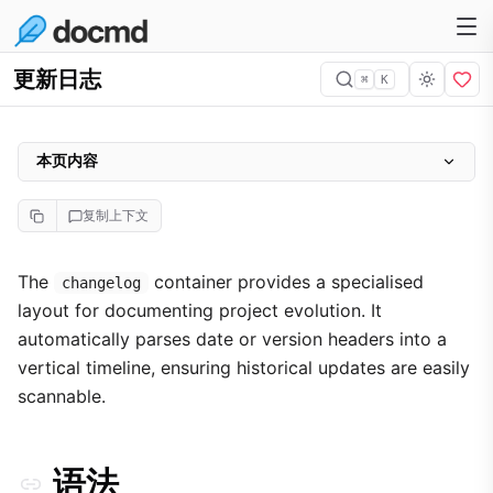
更新日志
⌘
K
本页内容
语法
复制上下文
详细示例：发布历史
重大系统重构
The
container provides a specialised
changelog
layout for documenting project evolution. It
安全补丁
automatically parses date or version headers into a
vertical timeline, ensuring historical updates are easily
scannable.
语法