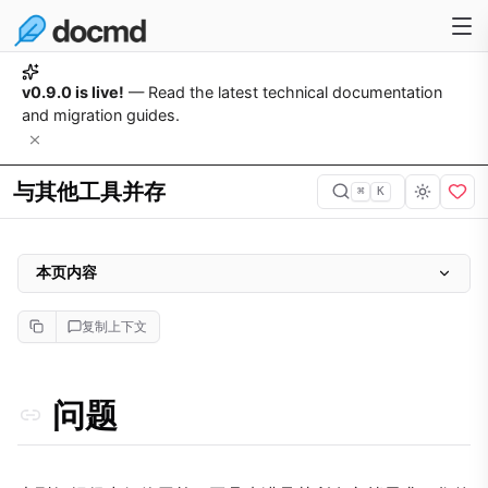
v0.9.0 is live!
— Read the latest technical documentation
and migration guides.
与其他工具并存
⌘
K
本页内容
问题
复制上下文
为什么重要
方法
问题
实施
1. 统一的全局导航