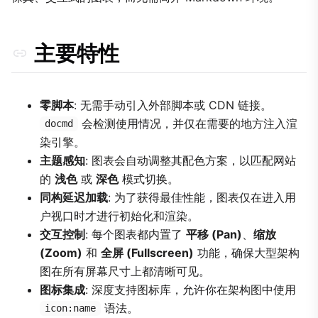
2. 分析图表
3. Git 工作流
主要特性
4. 架构与图标
技术实现
零脚本
: 无需手动引入外部脚本或 CDN 链接。
会检测使用情况，并仅在需要的地方注入渲
docmd
染引擎。
主题感知
: 图表会自动调整其配色方案，以匹配网站
的
浅色
或
深色
模式切换。
同构延迟加载
: 为了获得最佳性能，图表仅在进入用
户视口时才进行初始化和渲染。
交互控制
: 每个图表都内置了
平移 (Pan)
、
缩放
(Zoom)
和
全屏 (Fullscreen)
功能，确保大型架构
图在所有屏幕尺寸上都清晰可见。
图标集成
: 深度支持图标库，允许你在架构图中使用
语法。
icon:name