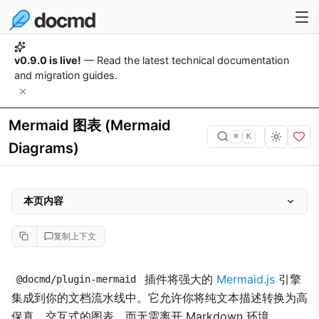
v0.9.0 is live!
— Read the latest technical documentation
and migration guides.
Mermaid 图表 (Mermaid
⌘
K
Diagrams)
本页内容
主要特性
复制上下文
配置
实现展示
插件将强大的
Mermaid.js
引擎
@docmd/plugin-mermaid
集成到你的文档流水线中。它允许你将纯文本描述转换为高
1. 序列图 (Sequence Diagrams)
保真、交互式的图表，而无需离开 Markdown 环境。