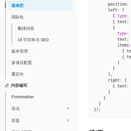
      position
:
菜单栏
      left
:
 [

        { 
type
:
国际化
        { text
:
        { 

翻译内容
type
:
          text
:
UI 字符串与 SEO
          items
            { t
版本管理
            { t
多项目配置
          ]

        }

重定向
      ],

      right
:
 [

内容编写
        { text
:
      ]

Frontmatter
    }

  }

语法
容器