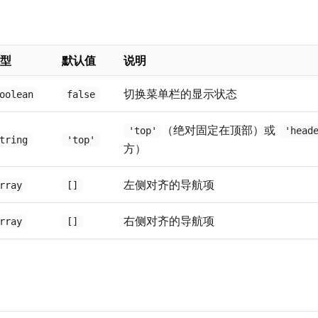
型
默认值
说明
切换菜单栏的显示状态
oolean
false
（绝对固定在顶部）或
'top'
'head
tring
'top'
方）
左侧对齐的导航项
rray
[]
右侧对齐的导航项
rray
[]