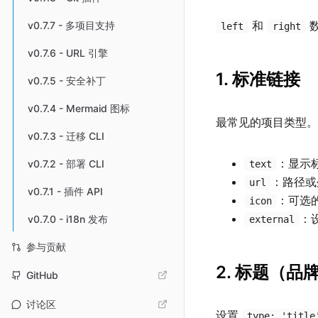
和
数
v0.7.7 - 多项目支持
left
right
v0.7.6 - URL 引擎
1. 标准链接
v0.7.5 - 安全补丁
v0.7.4 - Mermaid 图标
最常见的项目类型。
v0.7.3 - 迁移 CLI
：显示
v0.7.2 - 部署 CLI
text
：路径或
url
v0.7.1 - 插件 API
：可选的
icon
：
v0.7.0 - i18n 发布
external
参与贡献
2. 标题（品
GitHub
讨论区
设置
type: 'title