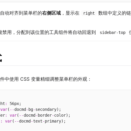
自动对齐到菜单栏的
右侧区域
，显示在
数组中定义的链
right
被禁用，分配到该位置的工具组件将自动回退到
sidebar-top
式
件中使用 CSS 变量精细调整菜单栏的外观：
ght
:
 56px;

var
(
--
docmd
-
bg
-
secondary);

der
:
var
(
--
docmd
-
border
-
color);

t
:
var
(
--
docmd
-
text
-
primary);
