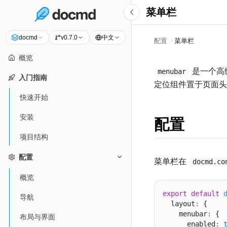
菜单栏
中文
docmd
v0.7.0
配置
菜单栏
概览
是一个高
menubar
入门指南
定位组件置于页面头
快速开始
安装
配置
项目结构
配置
菜单栏在
docmd.co
概览
export
default
导航
  layout
:
 {

    menubar
:
 {

布局与界面
      enabled
: