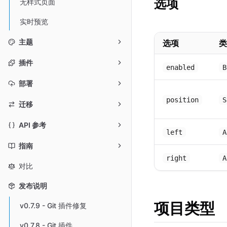
选项
无样式页面
实时预览
主题
选项
类
插件
enabled
B
部署
position
S
迁移
API 参考
left
A
指南
right
A
对比
发布说明
项目类型
v0.7.9 - Git 插件修复
v0.7.8 - Git 插件