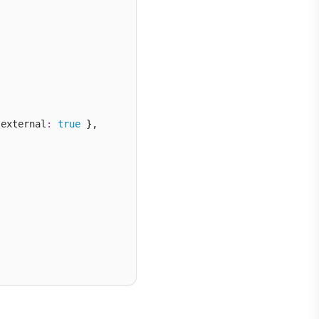
 external
:
true
 },
