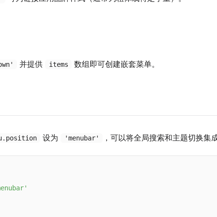
并提供
数组即可创建嵌套菜单。
own'
items
设为
，可以将全局搜索和主题切换集
u.position
'menubar'


menubar'