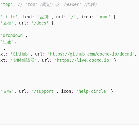
'top'
, 
// 'top'（固定）或 'header'（内联）
'title'
, text
:
'品牌'
, url
:
'/'
, icon
:
'home'
 },

'文档'
, url
:
'/docs'
 },

'dropdown'
, 

'生态'
, 

:
 [

ext
:
'GitHub'
, url
:
'https://github.com/docmd-io/docmd'
,
ext
:
'实时编辑器'
, url
:
'https://live.docmd.io'
 }

'支持'
, url
:
'/support'
, icon
:
'help-circle'
 }
