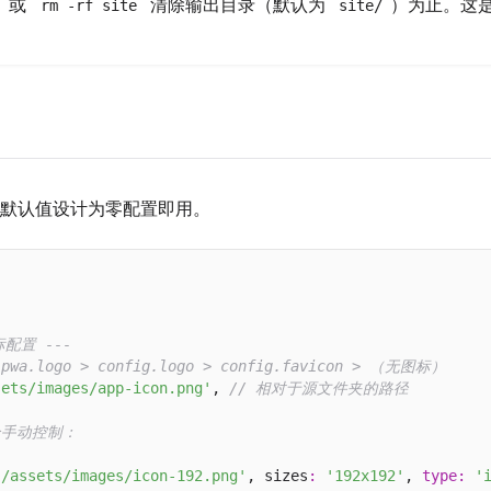
或
清除输出目录（默认为
）为止。这
rm -rf site
site/
默认值设计为零配置即用。


标配置 ---
wa.logo > config.logo > config.favicon > （无图标）
sets/images/app-icon.png'
, 
// 相对于源文件夹的路径
全手动控制：
'/assets/images/icon-192.png'
, sizes
:
'192x192'
, 
type
:
'