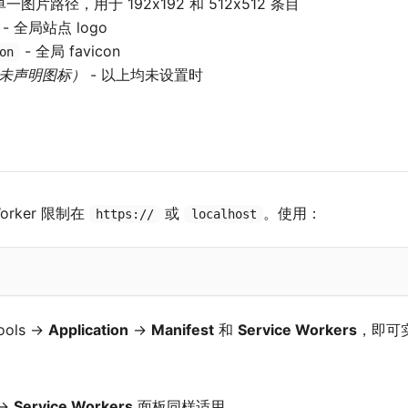
单一图片路径，用于 192x192 和 512x512 条目
- 全局站点 logo
- 全局 favicon
on
t 中未声明图标）
- 以上均未设置时
Worker 限制在
或
。使用：
https://
localhost
ools →
Application
→
Manifest
和
Service Workers
，即可
→
Service Workers
面板同样适用。