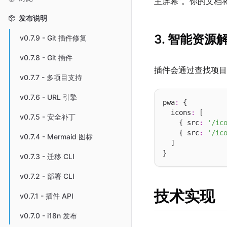
主屏幕”。你的文档
发布说明
3. 智能资源
v0.7.9 - Git 插件修复
v0.7.8 - Git 插件
插件会通过查找项
v0.7.7 - 多项目支持
v0.7.6 - URL 引擎
pwa
:
 {

  icons
:
 [

v0.7.5 - 安全补丁
    { src
:
'/ic
    { src
:
'/ic
v0.7.4 - Mermaid 图标
  ]

v0.7.3 - 迁移 CLI
v0.7.2 - 部署 CLI
技术实现
v0.7.1 - 插件 API
v0.7.0 - i18n 发布