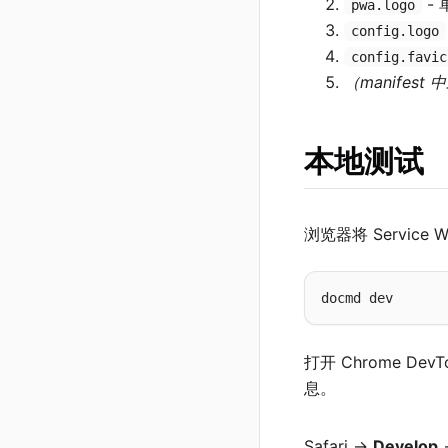
- 
pwa.logo
config.logo
config.favic
（manifes
本地测试
浏览器将 Service 
打开 Chrome DevT
息。
Safari →
Develop