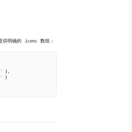
提供明确的
数组：
icons
g'
 },

g'
 }
