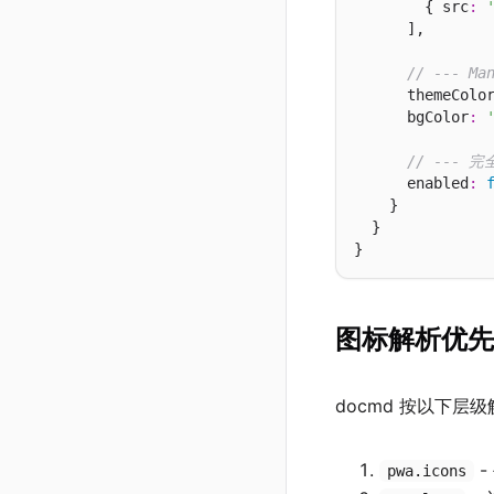
        { src
:
      ],

// --- Ma
      themeColo
      bgColor
:
// --- 
      enabled
:
    }

  }

图标解析优先
docmd 按以下层级
-
pwa.icons