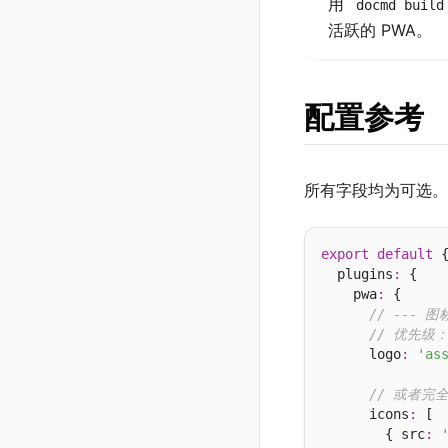
用
docmd build
活跃的 PWA。
配置参考
所有字段均为可选。
export
default
 {
  plugins
:
 {

    pwa
:
 {

// --- 图
// 优先级：p
      logo
:
'as
// 或者完
      icons
:
 [

        { src
: