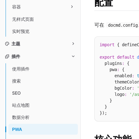
配置
容器
无样式页面
可在
docmd.config
实时预览
主题
import
 { define
插件
export
default
  plugins
:
 {

使用插件
    pwa
:
 {

      enabled
:
搜索
      themeColo
      bgColor
:
SEO
      logo
:
'/a
    }

站点地图
  }

数据分析
PWA