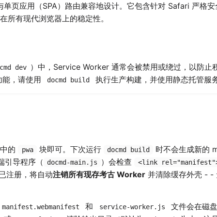
ker 将与单页应用（SPA）路由兼容地设计。它包含针对 Safari 
在所有现代浏览器上的稳定性。
）中，Service Worker 通常会被禁用或绕过，以
cmd dev
 功能，请使用
执行生产构建，并使用静态托管服
docmd build
中的
块即可。下次运行
时不会生成新的 ma
pwa
docmd build
户端引导程序（
）会检查
docmd-main.js
<link rel="manifest"
ker 已注册，将自动
注销所有现存考古 Worker
并清除缓存外壳 - 
和
文件会在磁盘
manifest.webmanifest
service-worker.js