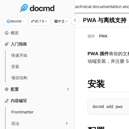
v0.9.0 is live!
— Read the latest technical documentation and
PWA 与离线支持
中文
docmd
v0.7.0
概览
插件
PWA
入门指南
PWA 插件
将你的文档
快速开始
动端安装，并注册 S
安装
项目结构
安装
配置
内容编写
Frontmatter
语法