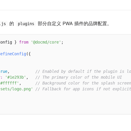
的
部分自定义 PWA 插件的品牌配置。
.js
plugins
Config } 
from
'@docmd/core'
;

defineConfig
({

true
,           
// Enabled by default if the plugin is l
r
:
'#1e293b'
,   
// The primary color of the mobile UI
'#ffffff'
,      
// Background color for the splash scree
ssets/logo.png'
// Fallback for app icons if not explici