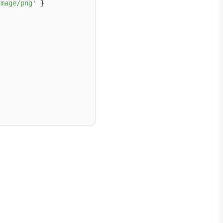
image/png'
 }
