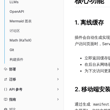
核心功能
LLMs
OpenAPI
1. 离线缓存
Mermaid 图表
讨论区
插件会自动生成实现“旧数
Math (KaTeX)
户访问页面时，Servic
Git
立即返回缓存
构建插件
在后台从网络
部署
为下次访问更
迁移
2. 移动端安
API 参考
指南
通过生成
manifest
对比