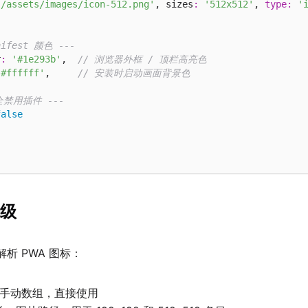
'/assets/images/icon-512.png'
, sizes
:
'512x512'
, 
type
:
'
nifest 颜色 ---
r
:
'#1e293b'
,  
// 浏览器外框 / 顶栏高亮色
'#ffffff'
,     
// 安装时启动画面背景色
完全禁用插件 ---
false
级
解析 PWA 图标：
 手动数组，直接使用