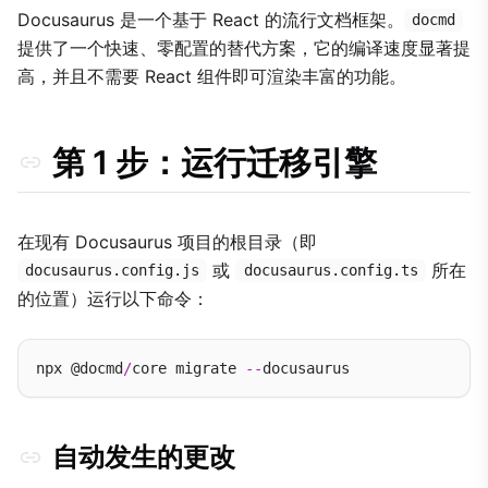
1. 导航设置
Docusaurus 是一个基于 React 的流行文档框架。
docmd
2. 替换 MDX 组件
提供了一个快速、零配置的替代方案，它的编译速度显著提
示例：转换提示框 (Admonitions)
高，并且不需要 React 组件即可渲染丰富的功能。
示例：转换选项卡 (Tabs)
3. 本地化 (i18n)
第 1 步：运行迁移引擎
后续步骤
在现有 Docusaurus 项目的根目录（即
或
所在
docusaurus.config.js
docusaurus.config.ts
的位置）运行以下命令：
npx @docmd
/
core migrate 
--
自动发生的更改