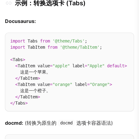
示例：转换选项卡 (Tabs)
Docusaurus:
import
 Tabs 
from
'@theme/Tabs'
import
 TabItem 
from
'@theme/TabItem'
;

<
Tabs
>
<
TabItem value
=
"apple"
 label
=
"Apple"
default
>
    这是一个苹果。

</
TabItem
>
<
TabItem value
=
"orange"
 label
=
"Orange"
>
    这是一个橙子。

</
TabItem
>
</
Tabs
>
docmd:
(转换为原生的
选项卡容器语法)
docmd