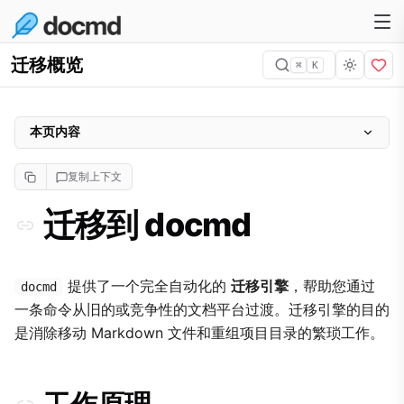
迁移概览
⌘
K
本页内容
迁移到 docmd
复制上下文
工作原理
迁移到 docmd
会迁移什么
为什么不自动迁移导航和 i18n
支持的平台
提供了一个完全自动化的
迁移引擎
，帮助您通过
docmd
一条命令从旧的或竞争性的文档平台过渡。迁移引擎的目的
是消除移动 Markdown 文件和重组项目目录的繁琐工作。