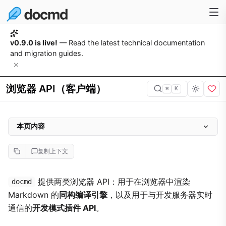
v0.9.0 is live!
— Read the latest technical documentation
and migration guides.
浏览器 API（客户端）
⌘
K
本页内容
同构编译引擎
复制上下文
通过 CDN 安装
docmd.compile(markdown, config)
提供两类浏览器 API：用于在浏览器中渲染
docmd
Markdown 的
同构编译引擎
，以及用于与开发服务器实时
示例：实时预览
通信的
开发模式插件 API
。
开发模式插件 API