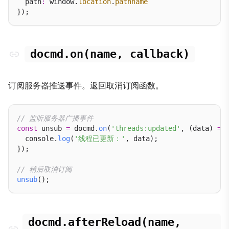
  path
:
 window.
location
.
pathname
docmd.on(name, callback)
订阅服务器推送事件。返回取消订阅函数。
// 监听服务器广播事件
const
 unsub 
=
 docmd.
on
(
'threads:updated'
, (data) 
=>
 
  console.
log
(
'线程已更新：'
, data);

});

// 稍后取消订阅
unsub
docmd.afterReload(name,