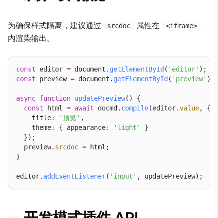
为确保样式隔离，建议通过
属性在
srcdoc
<iframe>
内渲染输出。
const
 editor 
=
 document.
getElementById
(
'editor'
const
 preview 
=
 document.
getElementById
(
'preview'
);

async
function
updatePreview
() {

const
 html 
=
await
 docmd.
compile
(editor.
value
, {

    title
:
'预览'
,

    theme
:
 { appearance
:
'light'
 }

  });

  preview.
srcdoc
=
 html;

}

editor.
addEventListener
(
'input'
开发模式插件 API