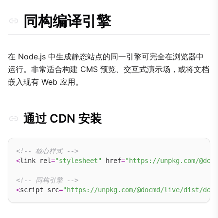
docmd.call(action, payload)
同构编译引擎
docmd.send(name, data)
docmd.on(name, callback)
docmd.afterReload(name, callback)
在 Node.js 中生成静态站点的同一引擎可完全在浏览器中
docmd.scheduleReload(name, context)
运行。非常适合构建 CMS 预览、交互式演示场，或将文档
注意事项
嵌入现有 Web 应用。
通过 CDN 安装
<!-- 核心样式 -->
<
link rel
=
"stylesheet"
 href
=
"https://unpkg.com/@doc
<!-- 同构引擎 -->
<
script src
=
"https://unpkg.com/@docmd/live/dist/doc