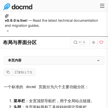
v0.9.0 is live!
— Read the latest technical documentation
and migration guides.
布局与界面分区
⌘
K
本页内容
全局组件
复制上下文
菜单栏
页面头部
一个标准的
页面分为六个主要功能分区：
docmd
工具菜单（选项菜单）
菜单栏
：全宽顶部导航栏，用于全局站点链接。
侧边栏与页脚控制
头部
：含页面标题和工具按鈕的固定导航栏。