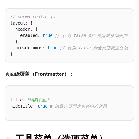
// docmd.config.js
layout
:
 {

  header
:
 {

    enabled
:
true
// 设为 false 则全局隐藏顶部头部
  },

  breadcrumbs
:
true
// 设为 false 则全局隐藏面包屑
页面级覆盖（Frontmatter）：
---
title
:
"特殊页面"
hideTitle
:
true
# 隐藏该页固定头部中的标题
---
工具菜单（选项菜单）